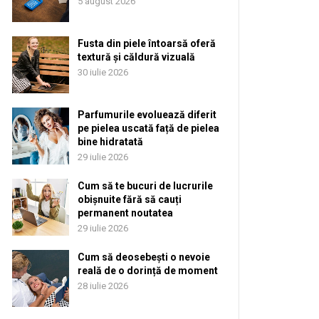
5 august 2026
Fusta din piele întoarsă oferă
textură și căldură vizuală
30 iulie 2026
Parfumurile evoluează diferit
pe pielea uscată față de pielea
bine hidratată
29 iulie 2026
Cum să te bucuri de lucrurile
obișnuite fără să cauți
permanent noutatea
29 iulie 2026
Cum să deosebești o nevoie
reală de o dorință de moment
28 iulie 2026