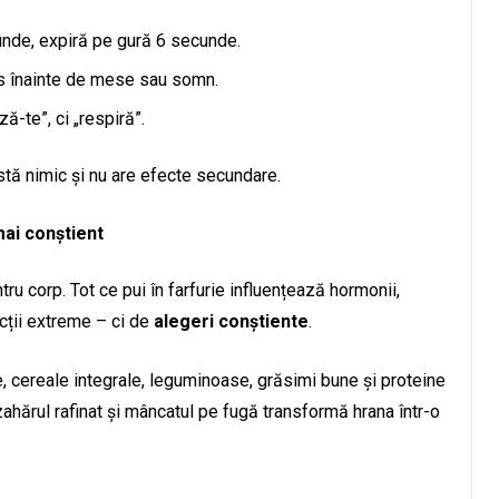
unde, expiră pe gură 6 secunde.
les înainte de mese sau somn.
ă-te”, ci „respiră”.
tă nimic și nu are efecte secundare.
mai conștient
ru corp. Tot ce pui în farfurie influențează hormonii,
icții extreme – ci de
alegeri conștiente
.
, cereale integrale, leguminoase, grăsimi bune și proteine
ahărul rafinat și mâncatul pe fugă transformă hrana într-o