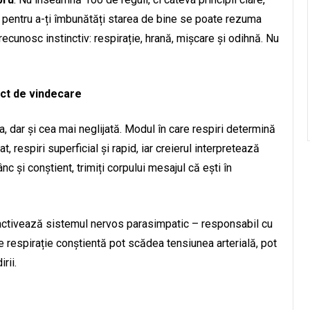
oie pentru a-ți îmbunătăți starea de bine se poate rezuma
 recunosc instinctiv: respirație, hrană, mișcare și odihnă. Nu
act de vindecare
ta, dar și cea mai neglijată. Modul în care respiri determină
t, respiri superficial și rapid, iar creierul interpretează
c și conștient, trimiți corpului mesajul că ești în
ă activează sistemul nervos parasimpatic – responsabil cu
de respirație conștientă pot scădea tensiunea arterială, pot
rii.