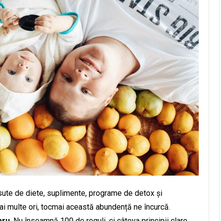
 sute de diete, suplimente, programe de detox și
mai multe ori, tocmai această abundență ne încurcă.
bru
. Nu înseamnă 100 de reguli, ci câteva principii clare,