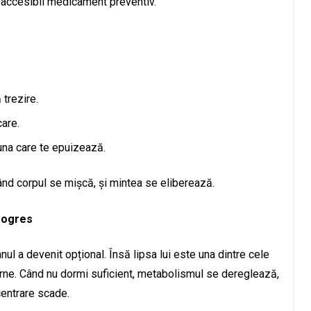
i accesibil medicament preventiv.
 trezire.
are.
 una care te epuizează.
ând corpul se mișcă, și mintea se eliberează.
rogres
nul a devenit opțional. Însă lipsa lui este una dintre cele
rne. Când nu dormi suficient, metabolismul se dereglează,
centrare scade.