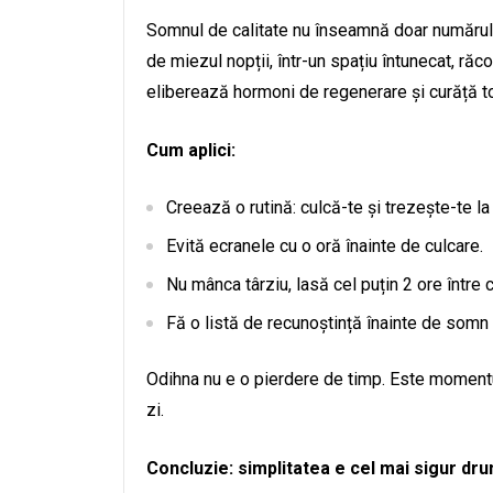
Somnul de calitate nu înseamnă doar numărul 
de miezul nopții, într-un spațiu întunecat, răc
eliberează hormoni de regenerare și curăță to
Cum aplici:
Creează o rutină: culcă-te și trezește-te la
Evită ecranele cu o oră înainte de culcare.
Nu mânca târziu, lasă cel puțin 2 ore între 
Fă o listă de recunoștință înainte de somn 
Odihna nu e o pierdere de timp. Este momentul
zi.
Concluzie: simplitatea e cel mai sigur dru