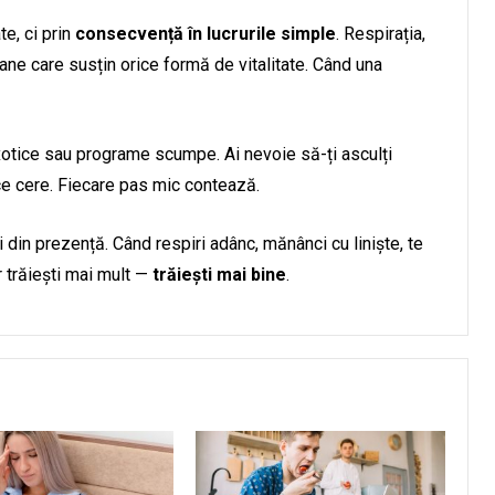
e, ci prin
consecvență în lucrurile simple
. Respirația,
ane care susțin orice formă de vitalitate. Când una
otice sau programe scumpe. Ai nevoie să-ți asculți
a ce cere. Fiecare pas mic contează.
 din prezență. Când respiri adânc, mănânci cu liniște, te
r trăiești mai mult —
trăiești mai bine
.