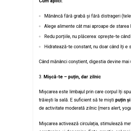
Cum aplici:
Mănâncă fără grabă și fără distrageri (telef
Alege alimente cât mai aproape de starea l
Redu porțiile, nu plăcerea: oprește-te când
Hidratează-te constant, nu doar când îți e 
Când mănânci conștient, digestia devine mai u
Mișcă-te – puțin, dar zilnic
Mișcarea este limbajul prin care corpul îți s
trăiești la sală. E suficient să te miști
puțin ș
de activitate moderată zilnic (mers alert, yoga
Mișcarea activează circulația, stimulează meta