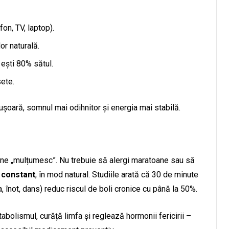
on, TV, laptop).
or naturală.
 ești 80% sătul.
sete.
șoară, somnul mai odihnitor și energia mai stabilă.
pune „mulțumesc”. Nu trebuie să alergi maratoane sau să
i constant
, în mod natural. Studiile arată că 30 de minute
, înot, dans) reduc riscul de boli cronice cu până la 50%.
bolismul, curăță limfa și reglează hormonii fericirii –