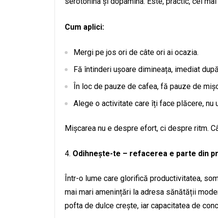
serotonina și dopamina. Este, practic, cel ma
Cum aplici:
Mergi pe jos ori de câte ori ai ocazia.
Fă întinderi ușoare dimineața, imediat după
În loc de pauze de cafea, fă pauze de mișc
Alege o activitate care îți face plăcere, nu
Mișcarea nu e despre efort, ci despre ritm. C
Odihnește-te – refacerea e parte din p
Într-o lume care glorifică productivitatea, som
mai mari amenințări la adresa sănătății mode
pofta de dulce crește, iar capacitatea de con