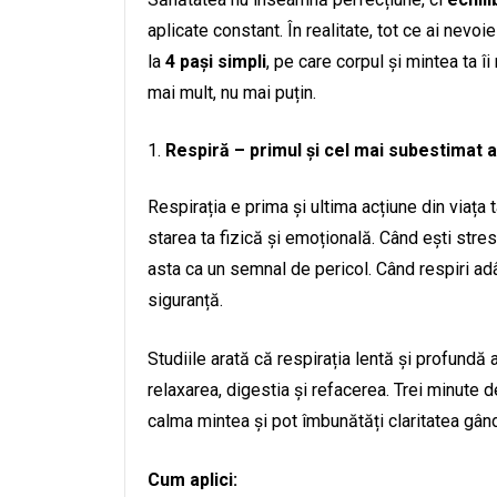
aplicate constant. În realitate, tot ce ai nev
la
4 pași simpli
, pe care corpul și mintea ta îi
mai mult, nu mai puțin.
Respiră – primul și cel mai subestimat 
Respirația e prima și ultima acțiune din viața 
starea ta fizică și emoțională. Când ești stresa
asta ca un semnal de pericol. Când respiri adân
siguranță.
Studiile arată că respirația lentă și profund
relaxarea, digestia și refacerea. Trei minute 
calma mintea și pot îmbunătăți claritatea gândi
Cum aplici: