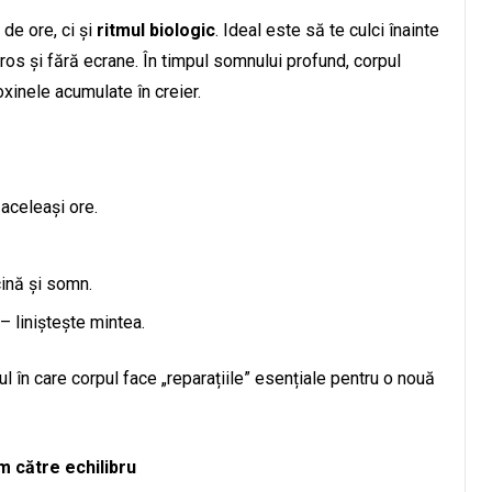
de ore, ci și
ritmul biologic
. Ideal este să te culci înainte
oros și fără ecrane. În timpul somnului profund, corpul
xinele acumulate în creier.
 aceleași ore.
cină și somn.
– liniștește mintea.
 în care corpul face „reparațiile” esențiale pentru o nouă
m către echilibru