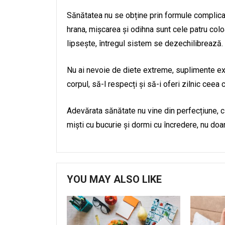
Sănătatea nu se obține prin formule complicat
hrana, mișcarea și odihna sunt cele patru colo
lipsește, întregul sistem se dezechilibrează.
Nu ai nevoie de diete extreme, suplimente ex
corpul, să-l respecți și să-i oferi zilnic cee
Adevărata sănătate nu vine din perfecțiune, ci
miști cu bucurie și dormi cu încredere, nu doa
YOU MAY ALSO LIKE