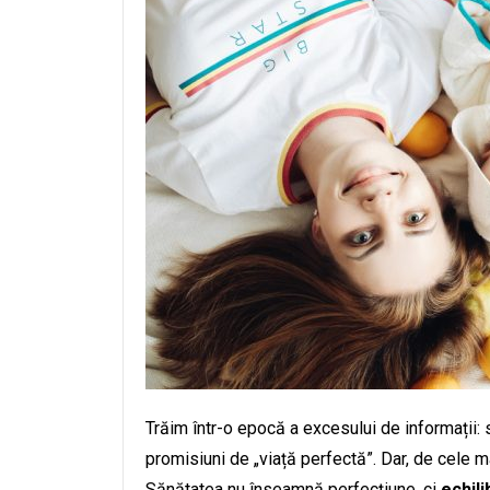
Trăim într-o epocă a excesului de informații:
promisiuni de „viață perfectă”. Dar, de cele 
Sănătatea nu înseamnă perfecțiune, ci
echili