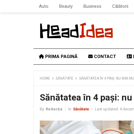
Auto
Beauty
Business
Călătorii
PRIMA PAGINĂ
CONTACT
HOME
SĂNĂTATE
SĂNĂTATEA ÎN 4 PAȘI: NU MAI MU
Sănătatea în 4 pași: nu
By:
Redacția
In:
Sănătate
Last updated:
4 decem
|
|