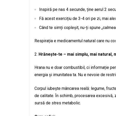
Inspiră pe nas 4 secunde, ține aerul 2 sec
Fă acest exercițiu de 3-4 ori pe zi, mai a
Când te simți copleșit, nu-ți spune „calmeaz
Respirația e medicamentul natural care nu cos
Hrănește-te – mai simplu, mai natural, 
Hrana nu e doar combustibil, ci informație pent
energia și imunitatea ta. Nu e nevoie de restr
Corpul iubește mâncarea reală: legume, fructe
de calitate. În schimb, procesarea excesivă, z
sursă de stres metabolic.