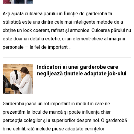
A-ți ajusta culoarea părului în funcție de garderoba ta
stilistică este una dintre cele mai inteligente metode de a
obține un look coerent, rafinat și armonios. Culoarea părului nu
este doar un detaliu estetic, ci un element-cheie al imaginii
personale — la fel de important…
Indicatori ai unei garderobe care
neglijează ținutele adaptate job-ului
Garderoba joacă un rol important în modul în care ne
prezentăm la locul de muncă și poate influența chiar
percepția colegilor și a superiorilor despre noi. O garderobă
bine echilibrată include piese adaptate cerințelor