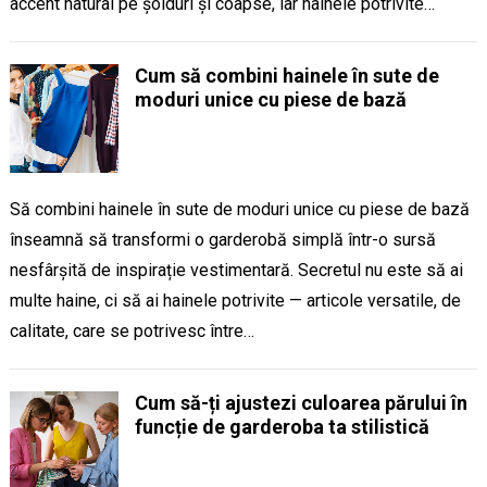
accent natural pe șolduri și coapse, iar hainele potrivite…
Cum să combini hainele în sute de
moduri unice cu piese de bază
Să combini hainele în sute de moduri unice cu piese de bază
înseamnă să transformi o garderobă simplă într-o sursă
nesfârșită de inspirație vestimentară. Secretul nu este să ai
multe haine, ci să ai hainele potrivite — articole versatile, de
calitate, care se potrivesc între…
Cum să-ți ajustezi culoarea părului în
funcție de garderoba ta stilistică