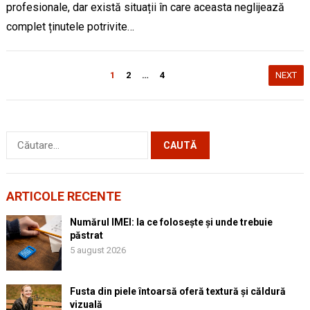
profesionale, dar există situații în care aceasta neglijează
complet ținutele potrivite…
Paginație
1
2
…
4
NEXT
articole
Caută
după:
ARTICOLE RECENTE
Numărul IMEI: la ce folosește și unde trebuie
păstrat
5 august 2026
Fusta din piele întoarsă oferă textură și căldură
vizuală