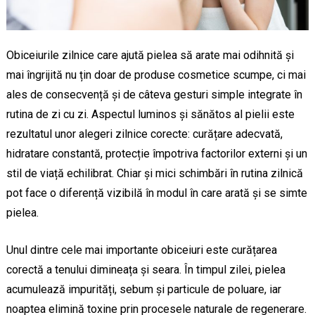
Obiceiurile zilnice care ajută pielea să arate mai odihnită și
mai îngrijită nu țin doar de produse cosmetice scumpe, ci mai
ales de consecvență și de câteva gesturi simple integrate în
rutina de zi cu zi. Aspectul luminos și sănătos al pielii este
rezultatul unor alegeri zilnice corecte: curățare adecvată,
hidratare constantă, protecție împotriva factorilor externi și un
stil de viață echilibrat. Chiar și mici schimbări în rutina zilnică
pot face o diferență vizibilă în modul în care arată și se simte
pielea.
Unul dintre cele mai importante obiceiuri este curățarea
corectă a tenului dimineața și seara. În timpul zilei, pielea
acumulează impurități, sebum și particule de poluare, iar
noaptea elimină toxine prin procesele naturale de regenerare.