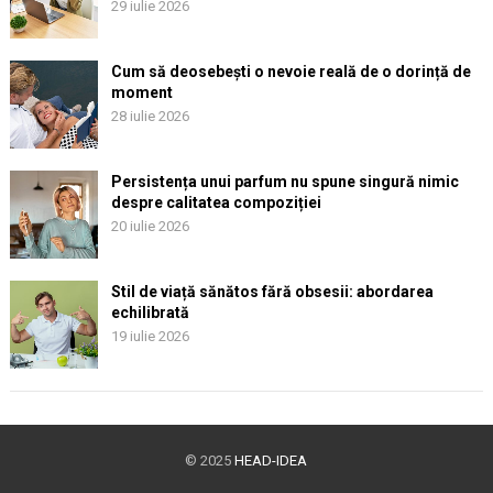
29 iulie 2026
Cum să deosebești o nevoie reală de o dorință de
moment
28 iulie 2026
Persistența unui parfum nu spune singură nimic
despre calitatea compoziției
20 iulie 2026
Stil de viață sănătos fără obsesii: abordarea
echilibrată
19 iulie 2026
© 2025
HEAD-IDEA