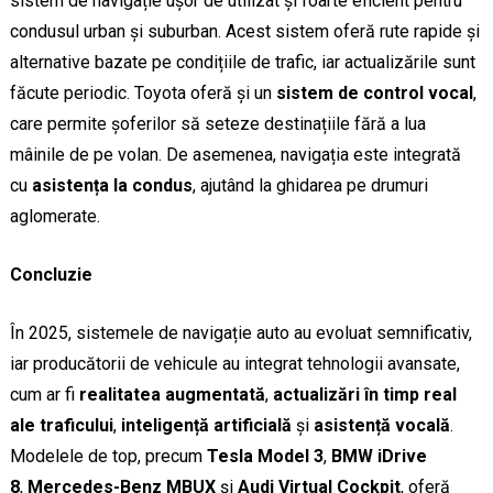
sistem de navigație ușor de utilizat și foarte eficient pentru
condusul urban și suburban. Acest sistem oferă rute rapide și
alternative bazate pe condițiile de trafic, iar actualizările sunt
făcute periodic. Toyota oferă și un
sistem de control vocal
,
care permite șoferilor să seteze destinațiile fără a lua
mâinile de pe volan. De asemenea, navigația este integrată
cu
asistența la condus
, ajutând la ghidarea pe drumuri
aglomerate.
Concluzie
În 2025, sistemele de navigație auto au evoluat semnificativ,
iar producătorii de vehicule au integrat tehnologii avansate,
cum ar fi
realitatea augmentată
,
actualizări în timp real
ale traficului
,
inteligență artificială
și
asistență vocală
.
Modelele de top, precum
Tesla Model 3
,
BMW iDrive
8
,
Mercedes-Benz MBUX
și
Audi Virtual Cockpit
, oferă