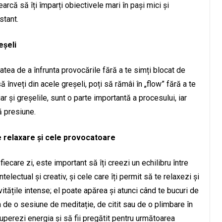
earcă să îți împarți obiectivele mari în pași mici și
stant.
eșeli
atea de a înfrunta provocările fără a te simți blocat de
să înveți din acele greșeli, poți să rămâi în „flow” fără a te
ar și greșelile, sunt o parte importantă a procesului, iar
ă presiune.
de relaxare și cele provocatoare
iecare zi, este important să îți creezi un echilibru între
telectual și creativ, și cele care îți permit să te relaxezi și
ivitățile intense; el poate apărea și atunci când te bucuri de
 de o sesiune de meditație, de citit sau de o plimbare în
cuperezi energia și să fii pregătit pentru următoarea