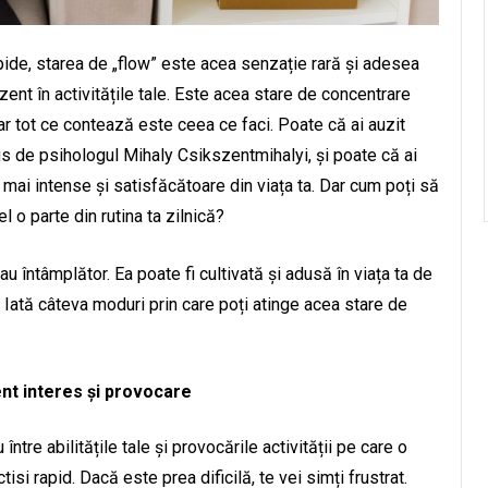
rapide, starea de „flow” este acea senzație rară și adesea
zent în activitățile tale. Este acea stare de concentrare
r tot ce contează este ceea ce faci. Poate că ai auzit
us de psihologul Mihaly Csikszentmihalyi, și poate că ai
ai intense și satisfăcătoare din viața ta. Dar cum poți să
el o parte din rutina ta zilnică?
au întâmplător. Ea poate fi cultivată și adusă în viața ta de
le. Iată câteva moduri prin care poți atinge acea stare de
ient interes și provocare
între abilitățile tale și provocările activității pe care o
tisi rapid. Dacă este prea dificilă, te vei simți frustrat.