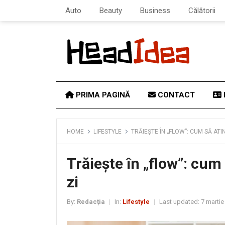
Auto
Beauty
Business
Călătorii
PRIMA PAGINĂ
CONTACT
HOME
LIFESTYLE
TRĂIEȘTE ÎN „FLOW”: CUM SĂ ATI
Trăiește în „flow”: cum 
zi
By:
Redacția
In:
Lifestyle
Last updated:
7 martie
|
|