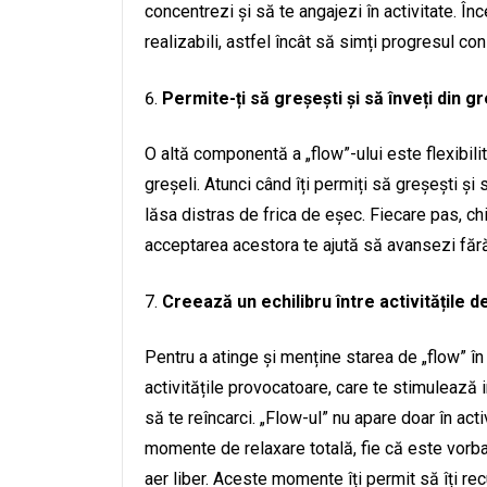
concentrezi și să te angajezi în activitate. Înc
realizabili, astfel încât să simți progresul con
Permite-ți să greșești și să înveți din gr
O altă componentă a „flow”-ului este flexibilit
greșeli. Atunci când îți permiți să greșești și 
lăsa distras de frica de eșec. Fiecare pas, chi
acceptarea acestora te ajută să avansezi făr
Creează un echilibru între activitățile 
Pentru a atinge și menține starea de „flow” în f
activitățile provocatoare, care te stimulează in
să te reîncarci. „Flow-ul” nu apare doar în act
momente de relaxare totală, fie că este vorba
aer liber. Aceste momente îți permit să îți re