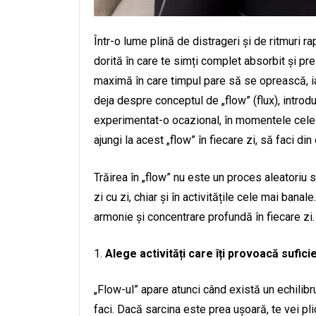
Într-o lume plină de distrageri și de ritmuri 
dorită în care te simți complet absorbit și pre
maximă în care timpul pare să se oprească, ia
deja despre conceptul de „flow” (flux), introd
experimentat-o ocazional, în momentele cele m
ajungi la acest „flow” în fiecare zi, să faci din 
Trăirea în „flow” nu este un proces aleatoriu s
zi cu zi, chiar și în activitățile cele mai bana
armonie și concentrare profundă în fiecare zi.
Alege activități care îți provoacă sufic
„Flow-ul” apare atunci când există un echilibru 
faci. Dacă sarcina este prea ușoară, te vei plic