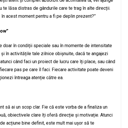
i atent și complet absorbit de activitatea ta, vei ajunge
u te lăsa distras de gândurile care te trag în alte direcții.
în acest moment pentru a fi pe deplin prezent?”
low”
e doar în condiții speciale sau în momente de intensitate
i în activitățile tale zilnice obișnuite, dacă te angajezi
 atunci când faci un proiect de lucru care îți place, sau când
fiecare pas pe care îl faci. Fiecare activitate poate deveni
cționezi întreaga atenție către ea.
nt să ai un scop clar. Fie că este vorba de a finaliza un
uă, obiectivele clare îți oferă direcție și motivație. Atunci
n de acțiune bine definit, este mult mai ușor să te