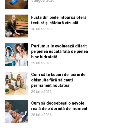
5 august 2026
Fusta din piele întoarsă oferă
textură și căldură vizuală
30 iulie 2026
Parfumurile evoluează diferit
pe pielea uscată față de pielea
bine hidratată
29 iulie 2026
Cum să te bucuri de lucrurile
obișnuite fără să cauți
permanent noutatea
29 iulie 2026
Cum să deosebești o nevoie
reală de o dorință de moment
28 iulie 2026