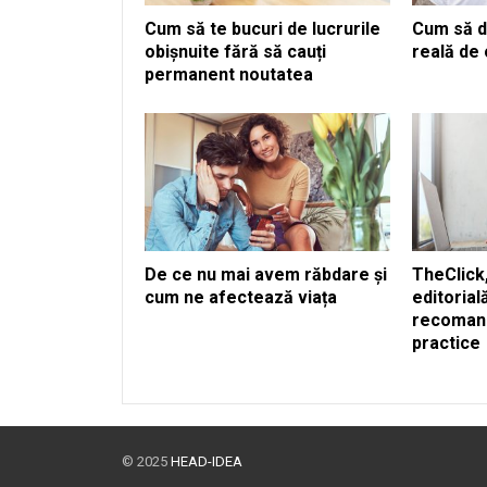
Cum să te bucuri de lucrurile
Cum să d
obișnuite fără să cauți
reală de
permanent noutatea
De ce nu mai avem răbdare și
TheClick,
cum ne afectează viața
editorial
recomand
practice
© 2025
HEAD-IDEA