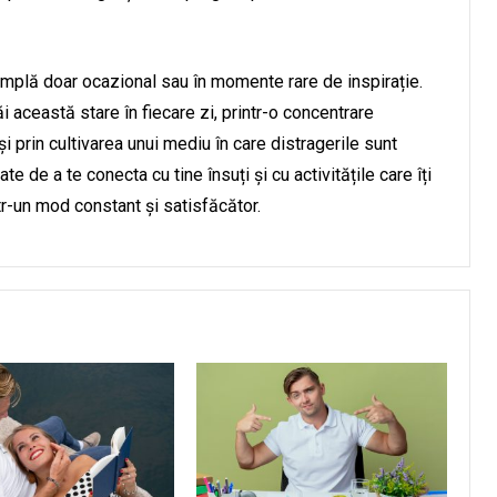
tâmplă doar ocazional sau în momente rare de inspirație.
i această stare în fiecare zi, printr-o concentrare
și prin cultivarea unui mediu în care distragerile sunt
te de a te conecta cu tine însuți și cu activitățile care îți
ntr-un mod constant și satisfăcător.