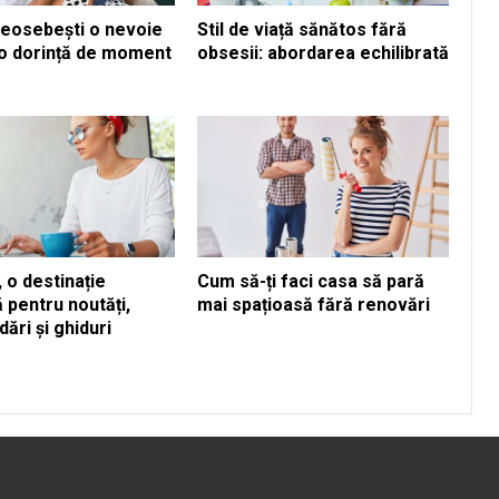
eosebești o nevoie
Stil de viață sănătos fără
 o dorință de moment
obsesii: abordarea echilibrată
 o destinație
Cum să-ți faci casa să pară
ă pentru noutăți,
mai spațioasă fără renovări
ări și ghiduri