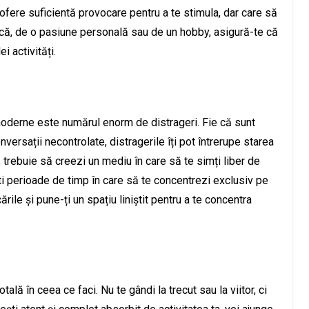
 ofere suficientă provocare pentru a te stimula, dar care să
ncă, de o pasiune personală sau de un hobby, asigură-te că
i activități.
moderne este numărul enorm de distrageri. Fie că sunt
nversații necontrolate, distragerile îți pot întrerupe starea
, trebuie să creezi un mediu în care să te simți liber de
ti perioade de timp în care să te concentrezi exclusiv pe
ările și pune-ți un spațiu liniștit pentru a te concentra
ală în ceea ce faci. Nu te gândi la trecut sau la viitor, ci