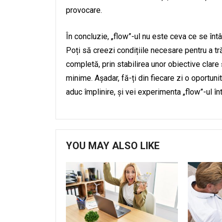
provocare.
În concluzie, „flow”-ul nu este ceva ce se în
Poți să creezi condițiile necesare pentru a tră
completă, prin stabilirea unor obiective clare 
minime. Așadar, fă-ți din fiecare zi o oportunita
aduc împlinire, și vei experimenta „flow”-ul î
YOU MAY ALSO LIKE