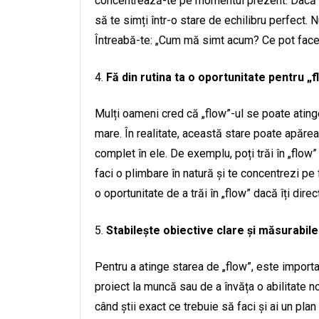
concentrează-te pe momentul prezent. Dacă eșt
să te simți într-o stare de echilibru perfect. N
Întreabă-te: „Cum mă simt acum? Ce pot face 
Fă din rutina ta o oportunitate pentru „f
Mulți oameni cred că „flow”-ul se poate ating
mare. În realitate, această stare poate apărea ș
complet în ele. De exemplu, poți trăi în „flow”
faci o plimbare în natură și te concentrezi pe 
o oportunitate de a trăi în „flow” dacă îți dire
Stabilește obiective clare și măsurabile
Pentru a atinge starea de „flow”, este importa
proiect la muncă sau de a învăța o abilitate no
când știi exact ce trebuie să faci și ai un pla