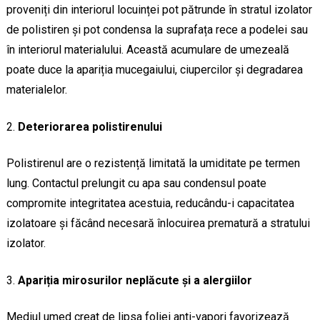
proveniți din interiorul locuinței pot pătrunde în stratul izolator
de polistiren și pot condensa la suprafața rece a podelei sau
în interiorul materialului. Această acumulare de umezeală
poate duce la apariția mucegaiului, ciupercilor și degradarea
materialelor.
Deteriorarea polistirenului
Polistirenul are o rezistență limitată la umiditate pe termen
lung. Contactul prelungit cu apa sau condensul poate
compromite integritatea acestuia, reducându-i capacitatea
izolatoare și făcând necesară înlocuirea prematură a stratului
izolator.
Apariția mirosurilor neplăcute și a alergiilor
Mediul umed creat de lipsa foliei anti-vapori favorizează