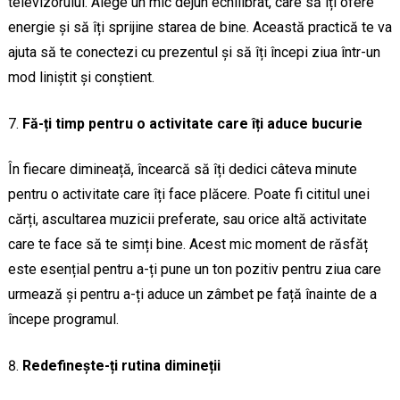
televizorului. Alege un mic dejun echilibrat, care să îți ofere
energie și să îți sprijine starea de bine. Această practică te va
ajuta să te conectezi cu prezentul și să îți începi ziua într-un
mod liniștit și conștient.
Fă-ți timp pentru o activitate care îți aduce bucurie
În fiecare dimineață, încearcă să îți dedici câteva minute
pentru o activitate care îți face plăcere. Poate fi cititul unei
cărți, ascultarea muzicii preferate, sau orice altă activitate
care te face să te simți bine. Acest mic moment de răsfăț
este esențial pentru a-ți pune un ton pozitiv pentru ziua care
urmează și pentru a-ți aduce un zâmbet pe față înainte de a
începe programul.
Redefinește-ți rutina dimineții