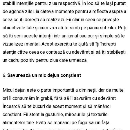
stabili intențiile pentru ziua respectivă. În loc să te lași purtat
de agenda zilei, ia câteva momente pentru a reflecta asupra a
ceea ce îți dorești să realizezi. Fii clar în ceea ce privește
obiectivele tale și cum vrei să te simți pe parcursul zilei. Poți
să îți scrii aceste intenții într-un jurnal sau pur și simplu să le
vizualizezi mental. Acest exercițiu te ajută să îți îndrepți
atenția către ceea ce contează cu adevărat și să îți stabilești
un cadru pozitiv pentru ziua care urmează.
Savurează un mic dejun conștient
Micul dejun este o parte importantă a dimineții, dar de multe
ori îl consumăm în grabă, fără să îl savurăm cu adevărat.
Încearcă să te bucuri de acest moment și să mănânci
conștient. Fii atent la gusturile, mirosurile și texturile
alimentelor tale. Evită să mănânci pe fugă sau în fața