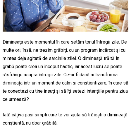
Dimineața este momentul în care setăm tonul întregii zile. De
multe ori, însă, ne trezim grăbiți, cu un program încărcat și cu
mintea deja agitată de sarcinile zilei. O dimineață trăită în
grabă poate crea un început haotic, iar acest lucru se poate
răsfrânge asupra întregii zile. Ce-ar fi dacă ai transforma
dimineața într-un moment de calm și conștientizare, în care să
te conectezi cu tine însuți și să îți setezi intențiile pentru ziua
ce urmează?
Iată câțiva pași simpli care te vor ajuta să trăiești o dimineață
conștientă, nu doar grăbită: