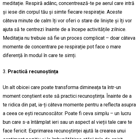
meditație. Respiră adânc, concentrează-te pe aerul care intră
și iese din corpul tău și simte fiecare respirație. Aceste
câteva minute de calm îți vor oferi o stare de liniște și îți vor
ajuta să te centrezi înainte de a începe activitățile zilnice.
Meditația nu trebuie să fie un proces complicat – doar câteva
momente de concentrare pe respirație pot face o mare
diferență în modul în care te simți.
Practică recunoștința
Un alt obicei care poate transforma dimineața ta într-un
moment conștient este să practici recunoștința. Înainte de a
te ridica din pat, ia-ți câteva momente pentru a reflecta asupra
a ceea ce ești recunoscător. Poate fi ceva simplu – un lucru
bun care s-a întâmplat ieri sau un aspect al vieții tale care te
face fericit. Exprimarea recunoștinței ajută la crearea unui