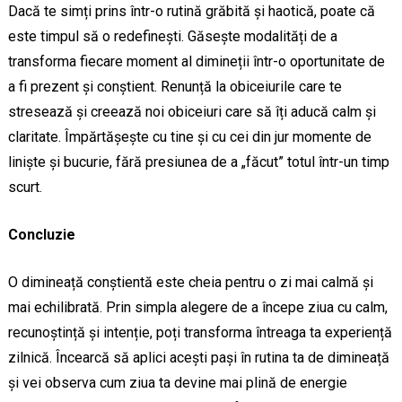
Dacă te simți prins într-o rutină grăbită și haotică, poate că
este timpul să o redefinești. Găsește modalități de a
transforma fiecare moment al dimineții într-o oportunitate de
a fi prezent și conștient. Renunță la obiceiurile care te
stresează și creează noi obiceiuri care să îți aducă calm și
claritate. Împărtășește cu tine și cu cei din jur momente de
liniște și bucurie, fără presiunea de a „făcut” totul într-un timp
scurt.
Concluzie
O dimineață conștientă este cheia pentru o zi mai calmă și
mai echilibrată. Prin simpla alegere de a începe ziua cu calm,
recunoștință și intenție, poți transforma întreaga ta experiență
zilnică. Încearcă să aplici acești pași în rutina ta de dimineață
și vei observa cum ziua ta devine mai plină de energie