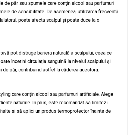
rile de păr sau spumele care conțin alcool sau parfumuri
lemele de sensibilitate. De asemenea, utilizarea frecventă
dulatorul, poate afecta scalpul și poate duce la o
ivă pot distruge bariera naturală a scalpului, ceea ce
ate încetini circulația sanguină la nivelul scalpului și
ii de păr, contribuind astfel la căderea acestora.
yling care conțin alcool sau parfumuri artificiale. Alege
diente naturale. În plus, este recomandat să limitezi
înalte și să aplici un produs termoprotector înainte de