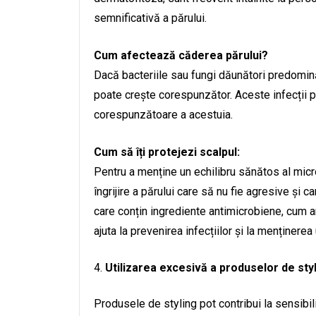
semnificativă a părului.
Cum afectează căderea părului?
Dacă bacteriile sau fungi dăunători predomină 
poate crește corespunzător. Aceste infecții p
corespunzătoare a acestuia.
Cum să îți protejezi scalpul:
Pentru a menține un echilibru sănătos al micr
îngrijire a părului care să nu fie agresive și 
care conțin ingrediente antimicrobiene, cum ar
ajuta la prevenirea infecțiilor și la menținerea
Utilizarea excesivă a produselor de sty
Produsele de styling pot contribui la sensibil