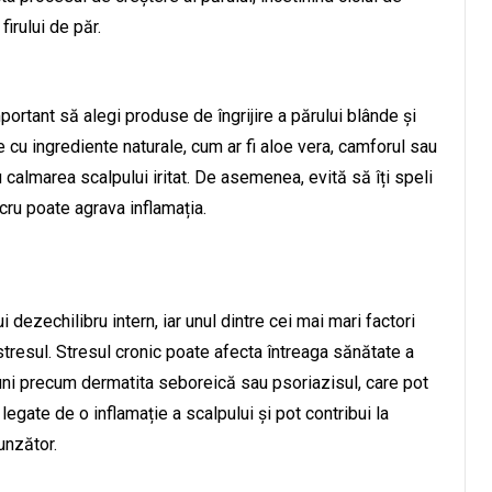
irului de păr.
portant să alegi produse de îngrijire a părului blânde și
u ingrediente naturale, cum ar fi aloe vera, camforul sau
 calmarea scalpului iritat. De asemenea, evită să îți speli
cru poate agrava inflamația.
dezechilibru intern, iar unul dintre cei mai mari factori
stresul. Stresul cronic poate afecta întreaga sănătate a
iuni precum dermatita seboreică sau psoriazisul, care pot
egate de o inflamație a scalpului și pot contribui la
unzător.