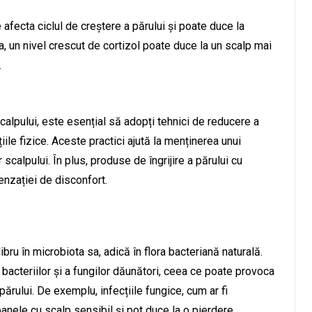
afecta ciclul de creștere a părului și poate duce la
 un nivel crescut de cortizol poate duce la un scalp mai
.
alpului, este esențial să adopți tehnici de reducere a
iile fizice. Aceste practici ajută la menținerea unui
 scalpului. În plus, produse de îngrijire a părului cu
enzației de disconfort.
bru în microbiota sa, adică în flora bacteriană naturală.
bacteriilor și a fungilor dăunători, ceea ce poate provoca
părului. De exemplu, infecțiile fungice, cum ar fi
oanele cu scalp sensibil și pot duce la o pierdere