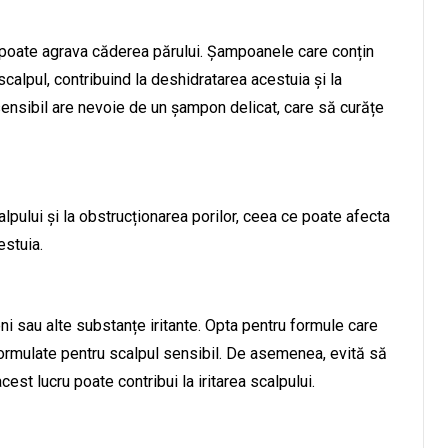
 poate agrava căderea părului. Șampoanele care conțin
ta scalpul, contribuind la deshidratarea acestuia și la
 sensibil are nevoie de un șampon delicat, care să curățe
ului și la obstrucționarea porilor, ceea ce poate afecta
estuia.
ni sau alte substanțe iritante. Opta pentru formule care
 formulate pentru scalpul sensibil. De asemenea, evită să
est lucru poate contribui la iritarea scalpului.