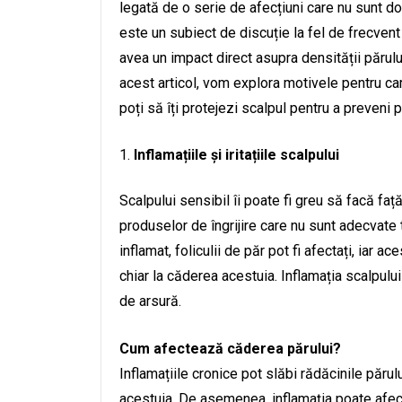
legată de o serie de afecțiuni care nu sunt do
este un subiect de discuție la fel de frecven
avea un impact direct asupra densității părulu
acest articol, vom explora motivele pentru ca
poți să îți protejezi scalpul pentru a preveni 
Inflamațiile și iritațiile scalpului
Scalpului sensibil îi poate fi greu să facă fa
produselor de îngrijire care nu sunt adecvate 
inflamat, foliculii de păr pot fi afectați, iar a
chiar la căderea acestuia. Inflamația scalpul
de arsură.
Cum afectează căderea părului?
Inflamațiile cronice pot slăbi rădăcinile păru
acestuia. De asemenea, inflamația poate afecta