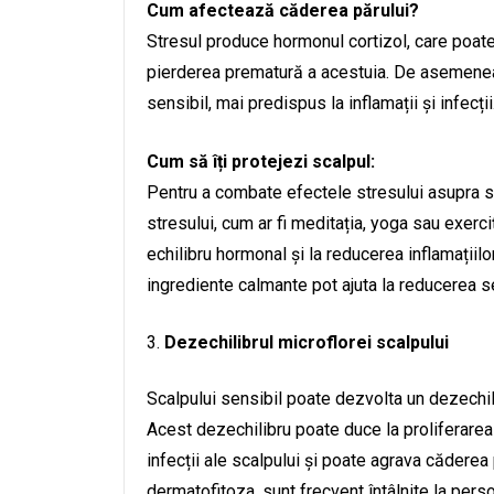
Cum afectează căderea părului?
Stresul produce hormonul cortizol, care poate 
pierderea prematură a acestuia. De asemenea,
sensibil, mai predispus la inflamații și infecții
Cum să îți protejezi scalpul:
Pentru a combate efectele stresului asupra sc
stresului, cum ar fi meditația, yoga sau exerciț
echilibru hormonal și la reducerea inflamațiilor
ingrediente calmante pot ajuta la reducerea s
Dezechilibrul microflorei scalpului
Scalpului sensibil poate dezvolta un dezechili
Acest dezechilibru poate duce la proliferarea 
infecții ale scalpului și poate agrava căderea 
dermatofitoza, sunt frecvent întâlnite la pers