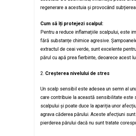
regenerare a acestuia și provocând subțierea f
Cum să îți protejezi scalpul:
Pentru a reduce inflamațiile scalpului, este im
fără substanțe chimice agresive. Șampoanele c
extractul de ceai verde, sunt excelente pentru
părul cu apă prea fierbinte, deoarece acest lu
Creșterea nivelului de stres
Un scalp sensibil este adesea un semn al unui 
care contribuie la această sensibilitate este 
scalpului și poate duce la apariția unor afecț
agrava căderea părului. Aceste afecțiuni sunt l
pierderea părului dacă nu sunt tratate coresp