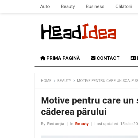
Auto
Beauty
Business
Călătorii
PRIMA PAGINĂ
CONTACT
HOME
BEAUTY
MOTIVE PENTRU CARE UN SCALP S
Motive pentru care un 
căderea părului
By:
Redacția
In:
Beauty
Last updated:
15 iulie 2
|
|