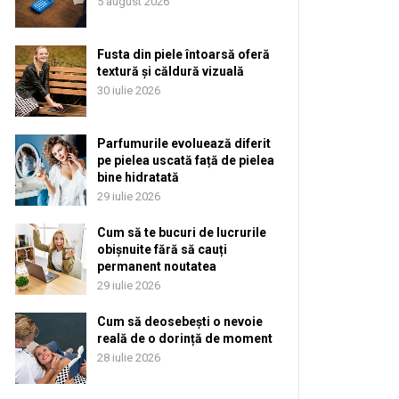
5 august 2026
Fusta din piele întoarsă oferă
textură și căldură vizuală
30 iulie 2026
Parfumurile evoluează diferit
pe pielea uscată față de pielea
bine hidratată
29 iulie 2026
Cum să te bucuri de lucrurile
obișnuite fără să cauți
permanent noutatea
29 iulie 2026
Cum să deosebești o nevoie
reală de o dorință de moment
28 iulie 2026