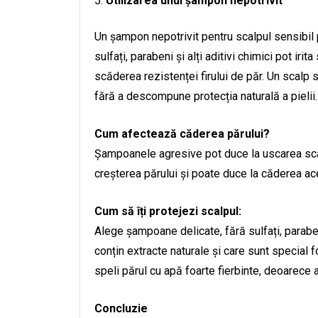
Utilizarea unui șampon nepotrivit
Un șampon nepotrivit pentru scalpul sensibil
sulfați, parabeni și alți aditivi chimici pot iri
scăderea rezistenței firului de păr. Un scalp
fără a descompune protecția naturală a pielii.
Cum afectează căderea părului?
Șampoanele agresive pot duce la uscarea scalp
creșterea părului și poate duce la căderea ac
Cum să îți protejezi scalpul:
Alege șampoane delicate, fără sulfați, parabe
conțin extracte naturale și care sunt special
speli părul cu apă foarte fierbinte, deoarece ac
Concluzie