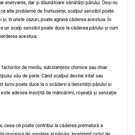
ar enervante, dar și dăunătoare sănătății părului. Deși nu
t ca alte probleme de frumusețe, scalpul sensibil poate
i și, în unele cazuri, poate agrava căderea acestuia. În
re un scalp sensibil poate duce la căderea părului și cum
pierderea acestuia.
ță factorilor de mediu, substanțelor chimice sau chiar
tipului său de piele. Când scalpul devine iritat sau
cest lucru poate duce la o scădere a densității părului și
ui este adesea însoțită de mâncărimi, roșeață și senzație
lui, ceea ce poate contribui la căderea prematură a
 procesul de creștere al părului, încetinind ciclul de