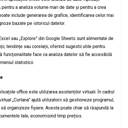
entru a analiza volume mari de date și pentru a crea
ate include generarea de grafice, identificarea celor mai
ognoze bazate pe istoricul datelor.
 Excel sau „Explore” din Google Sheets sunt alimentate de
ții, tendințe sau corelații, oferind sugestii utile pentru
ă funcționalitate face ca analiza datelor să fie accesibilă
meniul statisticii.
ce
cațiile office este utilizarea asistenților virtuali. În cadrul
irtual „Cortana” ajută utilizatorii să gestioneze programul,
i să organizeze fișiere. Acesta poate chiar să răspundă la
ocumentele tale, economisind timp prețios.