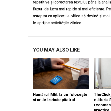
repetitive și corectarea textului, până la anali
fluxuri de lucru mai rapide și mai eficiente.
așteptat ca aplicațiile office să devină și mai i
le sprijine activitățile zilnice.
YOU MAY ALSO LIKE
Numărul IMEI: la ce folosește
TheClick,
și unde trebuie păstrat
editorial
recomand
practice