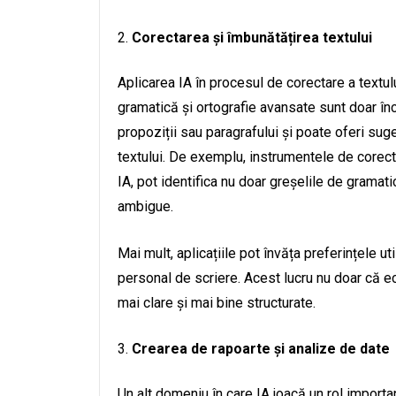
Corectarea și îmbunătățirea textului
Aplicarea IA în procesul de corectare a textului
gramatică și ortografie avansate sunt doar înc
propoziții sau paragrafului și poate oferi suge
textului. De exemplu, instrumentele de core
IA, pot identifica nu doar greșelile de gramati
ambigue.
Mai mult, aplicațiile pot învăța preferințele uti
personal de scriere. Acest lucru nu doar că e
mai clare și mai bine structurate.
Crearea de rapoarte și analize de date
Un alt domeniu în care IA joacă un rol important