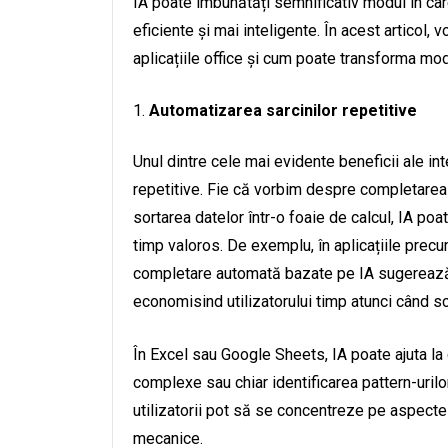
IA poate îmbunătăți semnificativ modul în car
eficiente și mai inteligente. În acest articol, 
aplicațiile office și cum poate transforma mod
Automatizarea sarcinilor repetitive
Unul dintre cele mai evidente beneficii ale inte
repetitive. Fie că vorbim despre completarea
sortarea datelor într-o foaie de calcul, IA po
timp valoros. De exemplu, în aplicațiile pre
completare automată bazate pe IA sugerează p
economisind utilizatorului timp atunci când sc
În Excel sau Google Sheets, IA poate ajuta la
complexe sau chiar identificarea pattern-urilor
utilizatorii pot să se concentreze pe aspectele
mecanice.