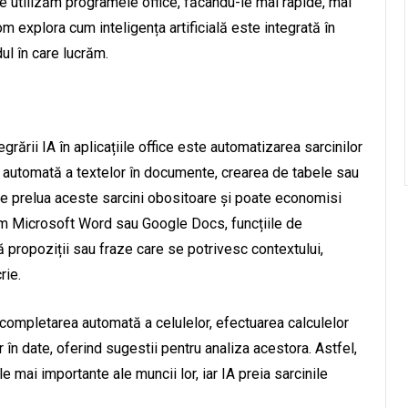
e utilizăm programele office, făcându-le mai rapide, mai
vom explora cum inteligența artificială este integrată în
ul în care lucrăm.
grării IA în aplicațiile office este automatizarea sarcinilor
 automată a textelor în documente, crearea de tabele sau
ate prelua aceste sarcini obositoare și poate economisi
cum Microsoft Word sau Google Docs, funcțiile de
ropoziții sau fraze care se potrivesc contextului,
rie.
 completarea automată a celulelor, efectuarea calculelor
 în date, oferind sugestii pentru analiza acestora. Astfel,
 mai importante ale muncii lor, iar IA preia sarcinile