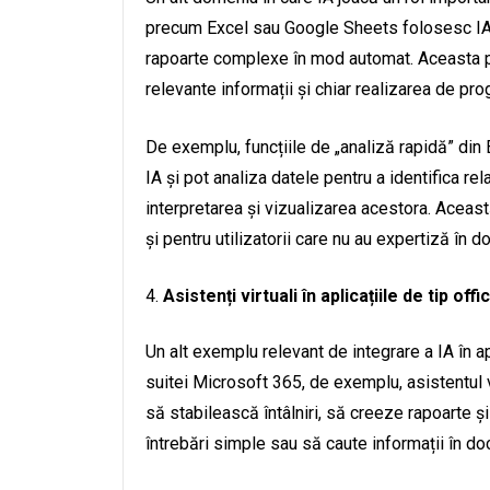
precum Excel sau Google Sheets folosesc IA p
rapoarte complexe în mod automat. Aceasta po
relevante informații și chiar realizarea de pr
De exemplu, funcțiile de „analiză rapidă” din
IA și pot analiza datele pentru a identifica rela
interpretarea și vizualizarea acestora. Aceast
și pentru utilizatorii care nu au expertiză în do
Asistenți virtuali în aplicațiile de tip offi
Un alt exemplu relevant de integrare a IA în apli
suitei Microsoft 365, de exemplu, asistentul v
să stabilească întâlniri, să creeze rapoarte ș
întrebări simple sau să caute informații în d