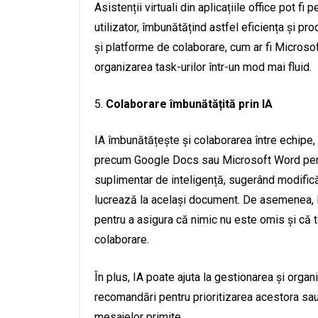
Asistenții virtuali din aplicațiile office pot fi 
utilizator, îmbunătățind astfel eficiența și produ
și platforme de colaborare, cum ar fi Microso
organizarea task-urilor într-un mod mai fluid.
Colaborare îmbunătățită prin IA
IA îmbunătățește și colaborarea între echipe, pr
precum Google Docs sau Microsoft Word permit
suplimentar de inteligență, sugerând modificăr
lucrează la același document. De asemenea, IA 
pentru a asigura că nimic nu este omis și că 
colaborare.
În plus, IA poate ajuta la gestionarea și orga
recomandări pentru prioritizarea acestora sa
mesajelor primite.