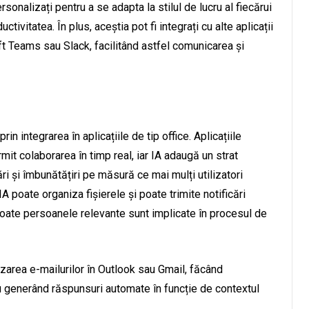
personalizați pentru a se adapta la stilul de lucru al fiecărui
ctivitatea. În plus, aceștia pot fi integrați cu alte aplicații
ft Teams sau Slack, facilitând astfel comunicarea și
in integrarea în aplicațiile de tip office. Aplicațiile
 colaborarea în timp real, iar IA adaugă un strat
i și îmbunătățiri pe măsură ce mai mulți utilizatori
poate organiza fișierele și poate trimite notificări
toate persoanele relevante sunt implicate în procesul de
nizarea e-mailurilor în Outlook sau Gmail, făcând
u generând răspunsuri automate în funcție de contextul