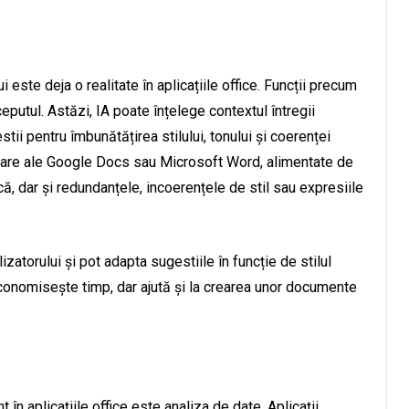
 este deja o realitate în aplicațiile office. Funcții precum
eputul. Astăzi, IA poate înțelege contextul întregii
stii pentru îmbunătățirea stilului, tonului și coerenței
ctare ale Google Docs sau Microsoft Word, alimentate de
că, dar și redundanțele, incoerențele de stil sau expresiile
lizatorului și pot adapta sugestiile în funcție de stilul
conomisește timp, dar ajută și la crearea unor documente
 în aplicațiile office este analiza de date. Aplicații