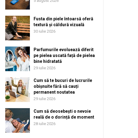
5 august 2026
Fusta din piele întoarsă oferă
textură și căldură vizuală
30 iulie 2026
Parfumurile evoluează diferit
pe pielea uscată față de pielea
bine hidratată
29 iulie 2026
Cum să te bucuri de lucrurile
obișnuite fără să cauți
permanent noutatea
29 iulie 2026
Cum să deosebești o nevoie
reală de o dorință de moment
28 iulie 2026