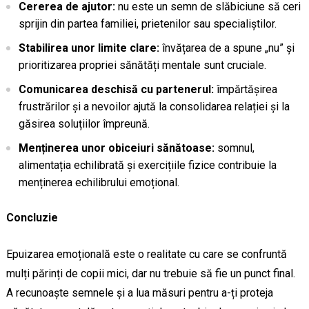
Cererea de ajutor:
nu este un semn de slăbiciune să ceri
sprijin din partea familiei, prietenilor sau specialiștilor.
Stabilirea unor limite clare:
învățarea de a spune „nu” și
prioritizarea propriei sănătăți mentale sunt cruciale.
Comunicarea deschisă cu partenerul:
împărtășirea
frustrărilor și a nevoilor ajută la consolidarea relației și la
găsirea soluțiilor împreună.
Menținerea unor obiceiuri sănătoase:
somnul,
alimentația echilibrată și exercițiile fizice contribuie la
menținerea echilibrului emoțional.
Concluzie
Epuizarea emoțională este o realitate cu care se confruntă
mulți părinți de copii mici, dar nu trebuie să fie un punct final.
A recunoaște semnele și a lua măsuri pentru a-ți proteja