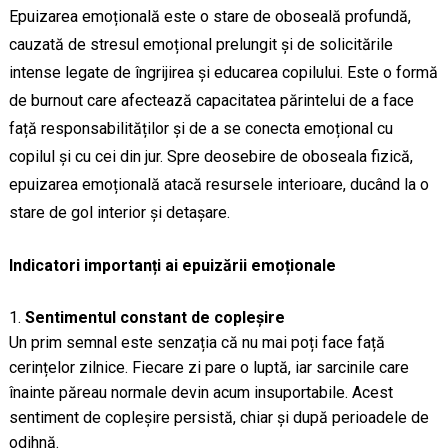
Epuizarea emoțională este o stare de oboseală profundă,
cauzată de stresul emoțional prelungit și de solicitările
intense legate de îngrijirea și educarea copilului. Este o formă
de burnout care afectează capacitatea părintelui de a face
față responsabilităților și de a se conecta emoțional cu
copilul și cu cei din jur. Spre deosebire de oboseala fizică,
epuizarea emoțională atacă resursele interioare, ducând la o
stare de gol interior și detașare.
Indicatori importanți ai epuizării emoționale
Sentimentul constant de copleșire
Un prim semnal este senzația că nu mai poți face față
cerințelor zilnice. Fiecare zi pare o luptă, iar sarcinile care
înainte păreau normale devin acum insuportabile. Acest
sentiment de copleșire persistă, chiar și după perioadele de
odihnă.