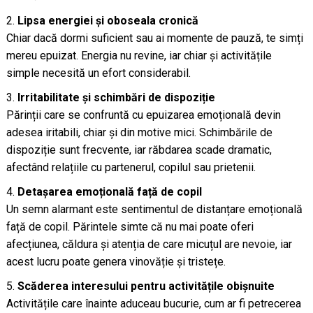
Lipsa energiei și oboseala cronică
Chiar dacă dormi suficient sau ai momente de pauză, te simți
mereu epuizat. Energia nu revine, iar chiar și activitățile
simple necesită un efort considerabil.
Irritabilitate și schimbări de dispoziție
Părinții care se confruntă cu epuizarea emoțională devin
adesea iritabili, chiar și din motive mici. Schimbările de
dispoziție sunt frecvente, iar răbdarea scade dramatic,
afectând relațiile cu partenerul, copilul sau prietenii.
Detașarea emoțională față de copil
Un semn alarmant este sentimentul de distanțare emoțională
față de copil. Părintele simte că nu mai poate oferi
afecțiunea, căldura și atenția de care micuțul are nevoie, iar
acest lucru poate genera vinovăție și tristețe.
Scăderea interesului pentru activitățile obișnuite
Activitățile care înainte aduceau bucurie, cum ar fi petrecerea