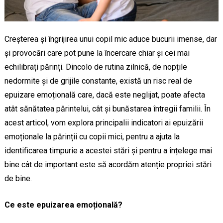
Creșterea și îngrijirea unui copil mic aduce bucurii imense, dar
și provocări care pot pune la încercare chiar și cei mai
echilibrați părinți. Dincolo de rutina zilnică, de nopțile
nedormite și de grijile constante, există un risc real de
epuizare emoțională care, dacă este neglijat, poate afecta
atât sănătatea părintelui, cât și bunăstarea întregii familii. În
acest articol, vom explora principalii indicatori ai epuizării
emoționale la părinții cu copii mici, pentru a ajuta la
identificarea timpurie a acestei stări și pentru a înțelege mai
bine cât de important este să acordăm atenție propriei stări
de bine.
Ce este epuizarea emoțională?