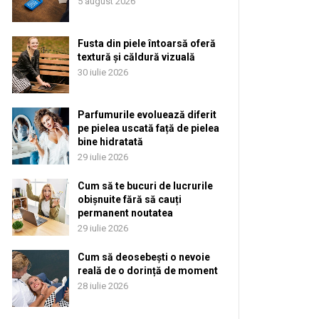
5 august 2026
Fusta din piele întoarsă oferă
textură și căldură vizuală
30 iulie 2026
Parfumurile evoluează diferit
pe pielea uscată față de pielea
bine hidratată
29 iulie 2026
Cum să te bucuri de lucrurile
obișnuite fără să cauți
permanent noutatea
29 iulie 2026
Cum să deosebești o nevoie
reală de o dorință de moment
28 iulie 2026