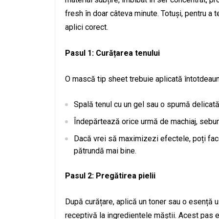
fresh în doar câteva minute. Totuși, pentru a t
aplici corect.
Pasul 1: Curățarea tenului
O mască tip sheet trebuie aplicată întotdeaun
Spală tenul cu un gel sau o spumă delicată, 
Îndepărtează orice urmă de machiaj, sebum
Dacă vrei să maximizezi efectele, poți face
pătrundă mai bine.
Pasul 2: Pregătirea pielii
După curățare, aplică un toner sau o esență uș
receptivă la ingredientele măștii. Acest pas e