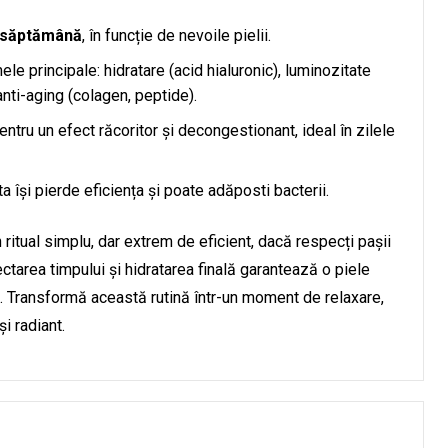
e săptămână
, în funcție de nevoile pielii.
e principale: hidratare (acid hialuronic), luminozitate
anti-aging (colagen, peptide).
entru un efect răcoritor și decongestionant, ideal în zilele
 își pierde eficiența și poate adăposti bacterii.
 ritual simplu, dar extrem de eficient, dacă respecți pașii
ectarea timpului și hidratarea finală garantează o piele
ă. Transformă această rutină într-un moment de relaxare,
și radiant.