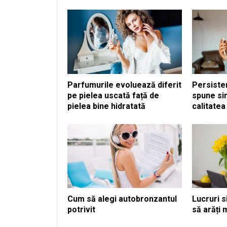
Parfumurile evoluează diferit
Persiste
pe pielea uscată față de
spune si
pielea bine hidratată
calitatea
Cum să alegi autobronzantul
Lucruri s
potrivit
să arăți 