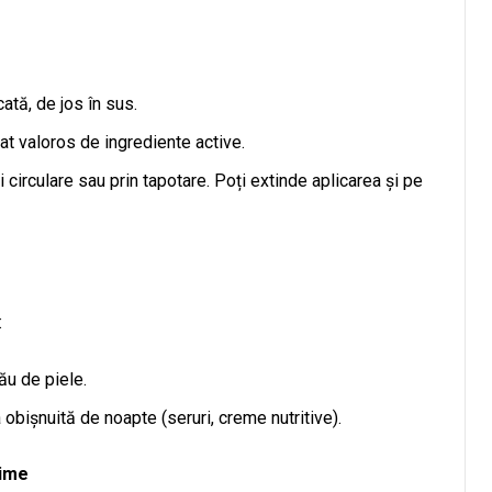
tă, de jos în sus.
at valoros de ingrediente active.
 circulare sau prin tapotare. Poți extinde aplicarea și pe
:
ău de piele.
 obișnuită de noapte (seruri, creme nutritive).
time