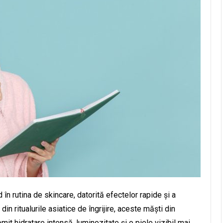
în rutina de skincare, datorită efectelor rapide și a
in ritualurile asiatice de îngrijire, aceste măști din
omit hidratare intensă, luminozitate și o piele vizibil mai