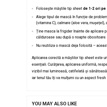
Folosește măștile tip sheet
de 1-2 ori p
Alege tipul de mască în funcție de problemel
(vitamina C), calmare (aloe vera, mușețel), 
Ține masca la frigider înainte de aplicare p
călduroase sau după o noapte obositoare.
Nu reutiliza o mască deja folosită – aceasta
Aplicarea corectă a măștilor tip sheet este un
esențiali. Curățarea, aplicarea uniformă, resp
vizibil mai luminoasă, catifelată și sănătoas
iar tenul tău îți va mulțumi cu un aspect fresh 
YOU MAY ALSO LIKE