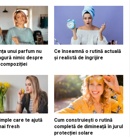
nța unui parfum nu
Ce înseamnă o rutină actuală
ngură nimic despre
și realistă de îngrijire
 compoziției
imple care te ajută
Cum construiești o rutină
mai fresh
completă de dimineață în jurul
protecției solare