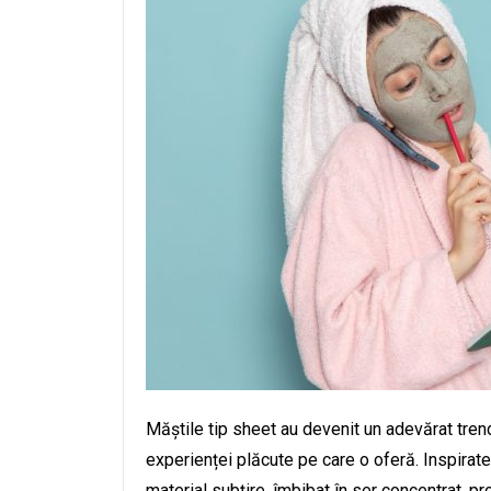
Măștile tip sheet au devenit un adevărat trend 
experienței plăcute pe care o oferă. Inspirate d
material subțire, îmbibat în ser concentrat, pr