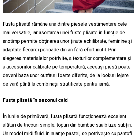
Fusta plisată rămâne una dintre piesele vestimentare cele
mai versatile, iar asortarea unei fuste plisate în funcție de
anotimp permite obținerea unor ținute echilibrate, feminine și
adaptate fiecărei perioade din an fără efort inutil. Prin
alegerea materialelor potrivite, a texturilor complementare și
a accesoriilor calibrate pe temperatură, aceeași piesă poate
deveni baza unor outfituri foarte diferite, de la lookuri lejere
de vară până la combinații stratificate pentru iarnă.
Fusta plisată în sezonul cald
În lunile de primăvară, fusta plisată funcționează excelent
alături de tricouri simple, topuri din bumbac sau bluze subțiri.
Un model midi fluid, în nuanțe pastel, se potrivește cu pantofi