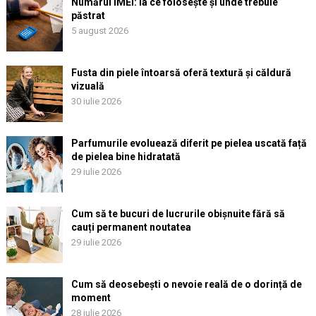
Numărul IMEI: la ce folosește și unde trebuie
păstrat
5 august 2026
Fusta din piele întoarsă oferă textură și căldură
vizuală
30 iulie 2026
Parfumurile evoluează diferit pe pielea uscată față
de pielea bine hidratată
29 iulie 2026
Cum să te bucuri de lucrurile obișnuite fără să
cauți permanent noutatea
29 iulie 2026
Cum să deosebești o nevoie reală de o dorință de
moment
28 iulie 2026