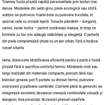
Toamna, fusta plisată capătă personalitate prin texturi mai
dense. Modelele din satin gros, piele ecologică sau stofă
subțire se potrivesc foarte bine cu pulovere tricotate, în
special cele cu croială lejeră. Tonurile pământii – burgund,
camel, verde închis – permit combinații mature, în timp ce
botinele cu toc mic adaugă stabilitate și eleganță. O jachetă
din piele completează ținuta cu un aer urban, fără a încărca
vizual silueta.
Iarna, cheia este stratificarea eficientă pentru a purta o fustă
plisată fără a sacrifica confortul termic. Modelele midi sau
lungi realizate din materiale compacte, precum lână sau
blenduri groase, pot fi purtate cu dresuri termo, pulovere
oversized și paltoane cambrate. Cizmele până la genunchi se
integrează excelent, deoarece creează continuitate vizuală și
alungesc linia piciorului. Accesorii precum eșarfele