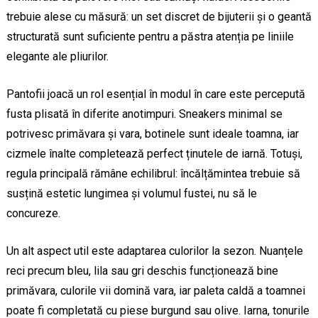
trebuie alese cu măsură: un set discret de bijuterii și o geantă
structurată sunt suficiente pentru a păstra atenția pe liniile
elegante ale pliurilor.
Pantofii joacă un rol esențial în modul în care este percepută
fusta plisată în diferite anotimpuri. Sneakers minimal se
potrivesc primăvara și vara, botinele sunt ideale toamna, iar
cizmele înalte completează perfect ținutele de iarnă. Totuși,
regula principală rămâne echilibrul: încălțămintea trebuie să
susțină estetic lungimea și volumul fustei, nu să le
concureze.
Un alt aspect util este adaptarea culorilor la sezon. Nuanțele
reci precum bleu, lila sau gri deschis funcționează bine
primăvara, culorile vii domină vara, iar paleta caldă a toamnei
poate fi completată cu piese burgund sau olive. Iarna, tonurile