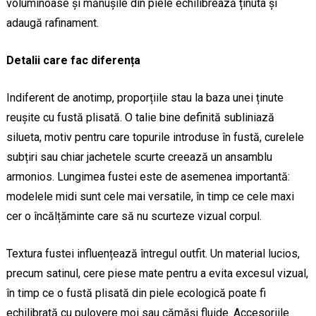
voluminoase și mănușile din piele echilibrează ținuta și
adaugă rafinament.
Detalii care fac diferența
Indiferent de anotimp, proporțiile stau la baza unei ținute
reușite cu fustă plisată. O talie bine definită subliniază
silueta, motiv pentru care topurile introduse în fustă, curelele
subțiri sau chiar jachetele scurte creează un ansamblu
armonios. Lungimea fustei este de asemenea importantă:
modelele midi sunt cele mai versatile, în timp ce cele maxi
cer o încălțăminte care să nu scurteze vizual corpul.
Textura fustei influențează întregul outfit. Un material lucios,
precum satinul, cere piese mate pentru a evita excesul vizual,
în timp ce o fustă plisată din piele ecologică poate fi
echilibrată cu pulovere moi sau cămăși fluide. Accesoriile