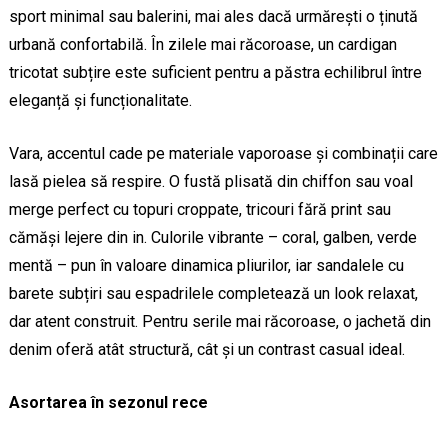
sport minimal sau balerini, mai ales dacă urmărești o ținută
urbană confortabilă. În zilele mai răcoroase, un cardigan
tricotat subțire este suficient pentru a păstra echilibrul între
eleganță și funcționalitate.
Vara, accentul cade pe materiale vaporoase și combinații care
lasă pielea să respire. O fustă plisată din chiffon sau voal
merge perfect cu topuri croppate, tricouri fără print sau
cămăși lejere din in. Culorile vibrante – coral, galben, verde
mentă – pun în valoare dinamica pliurilor, iar sandalele cu
barete subțiri sau espadrilele completează un look relaxat,
dar atent construit. Pentru serile mai răcoroase, o jachetă din
denim oferă atât structură, cât și un contrast casual ideal.
Asortarea în sezonul rece