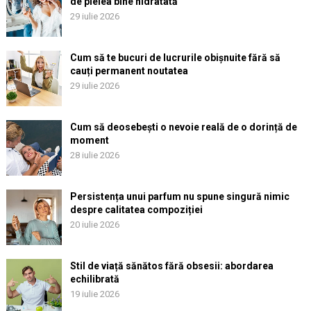
de pielea bine hidratată
29 iulie 2026
Cum să te bucuri de lucrurile obișnuite fără să
cauți permanent noutatea
29 iulie 2026
Cum să deosebești o nevoie reală de o dorință de
moment
28 iulie 2026
Persistența unui parfum nu spune singură nimic
despre calitatea compoziției
20 iulie 2026
Stil de viață sănătos fără obsesii: abordarea
echilibrată
19 iulie 2026