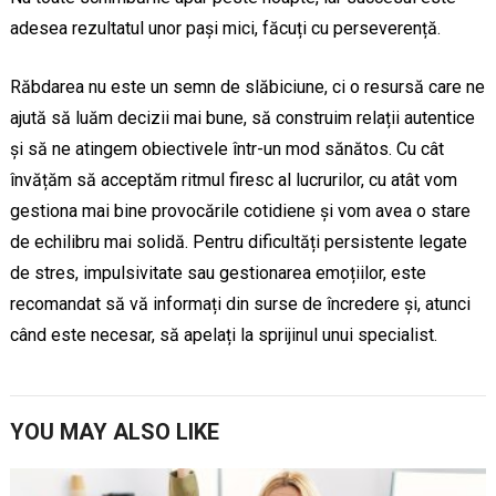
adesea rezultatul unor pași mici, făcuți cu perseverență.
Răbdarea nu este un semn de slăbiciune, ci o resursă care ne
ajută să luăm decizii mai bune, să construim relații autentice
și să ne atingem obiectivele într-un mod sănătos. Cu cât
învățăm să acceptăm ritmul firesc al lucrurilor, cu atât vom
gestiona mai bine provocările cotidiene și vom avea o stare
de echilibru mai solidă. Pentru dificultăți persistente legate
de stres, impulsivitate sau gestionarea emoțiilor, este
recomandat să vă informați din surse de încredere și, atunci
când este necesar, să apelați la sprijinul unui specialist.
YOU MAY ALSO LIKE