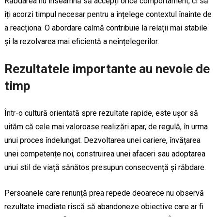
Răbdarea nu înseamnă să accepți orice comportament, ci să
îți acorzi timpul necesar pentru a înțelege contextul înainte de
a reacționa. O abordare calmă contribuie la relații mai stabile
și la rezolvarea mai eficientă a neînțelegerilor.
Rezultatele importante au nevoie de
timp
Într-o cultură orientată spre rezultate rapide, este ușor să
uităm că cele mai valoroase realizări apar, de regulă, în urma
unui proces îndelungat. Dezvoltarea unei cariere, învățarea
unei competențe noi, construirea unei afaceri sau adoptarea
unui stil de viață sănătos presupun consecvență și răbdare.
Persoanele care renunță prea repede deoarece nu observă
rezultate imediate riscă să abandoneze obiective care ar fi