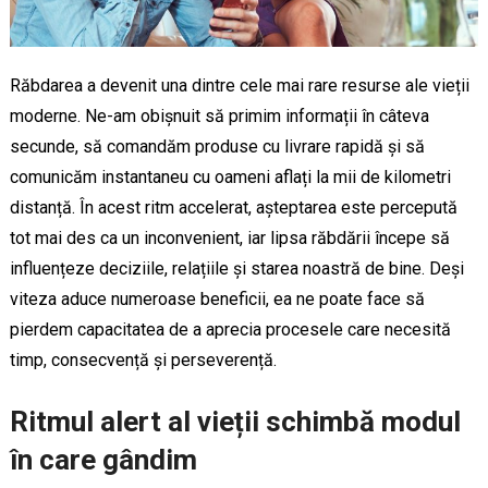
Răbdarea a devenit una dintre cele mai rare resurse ale vieții
moderne. Ne-am obișnuit să primim informații în câteva
secunde, să comandăm produse cu livrare rapidă și să
comunicăm instantaneu cu oameni aflați la mii de kilometri
distanță. În acest ritm accelerat, așteptarea este percepută
tot mai des ca un inconvenient, iar lipsa răbdării începe să
influențeze deciziile, relațiile și starea noastră de bine. Deși
viteza aduce numeroase beneficii, ea ne poate face să
pierdem capacitatea de a aprecia procesele care necesită
timp, consecvență și perseverență.
Ritmul alert al vieții schimbă modul
în care gândim