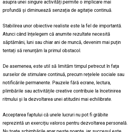
asupra unei singure activități permite o implicare mai
profundă și diminuează senzația de agitație continuă.
Stabilirea unor obiective realiste este la fel de importantă.
Atunci când înțelegem că anumite rezultate necesită
săptămâni, luni sau chiar ani de muncă, devenim mai puțin
tentați să renunțăm la primul obstacol.
De asemenea, este util să limităm timpul petrecut în fața
surselor de stimulare continuă, precum rețelele sociale sau
notificările permanente. Pauzele fără ecrane, lectura,
plimbările sau activitățile creative contribuie la încetinirea
ritmului și la dezvoltarea unei atitudini mai echilibrate.
Acceptarea faptului că unele lucruri nu pot fi grăbite
reprezintă un exercițiu valoros pentru dezvoltarea personală.
Nu toate schimbările apar peste noapte, iar succesul este