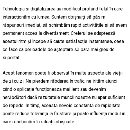
Tehnologia și digitalizarea au modificat profund felul în care
interacționăm cu lumea. Suntem obișnuiți să găsim
răspunsuri imediat, să schimbăm rapid activitățile și să avem
permanent acces la divertisment. Creierul se adaptează
acestui ritm și începe să caute satisfacție instantanee, ceea
ce face ca perioadele de așteptare să pară mai greu de
suportat.
Acest fenomen poate fi observat în multe aspecte ale vieții
de zi cu zi. Ne pierdem răbdarea în trafic, ne irităm atunci
când o aplicație funcționează mai lent sau devenim
nerăbdători dacă rezultatele muncii noastre nu apar suficient
de repede. În timp, această nevoie constantă de rapiditate
poate reduce toleranța la frustrare și poate influența modul în
care reacționăm în situații obișnuite.