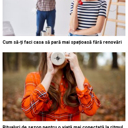
Cum să-ți faci casa să pară mai spațioasă fără renovări
Ritualuri de sezon pentru o viață mai conectată la ritmul