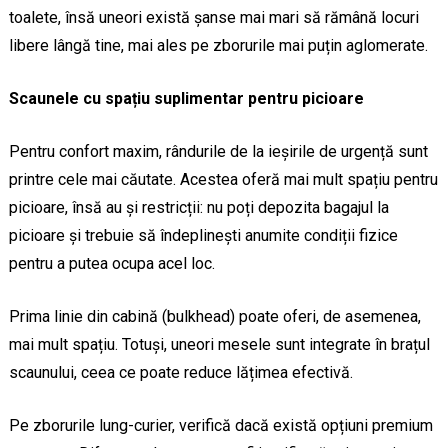
toalete, însă uneori există șanse mai mari să rămână locuri
libere lângă tine, mai ales pe zborurile mai puțin aglomerate.
Scaunele cu spațiu suplimentar pentru picioare
Pentru confort maxim, rândurile de la ieșirile de urgență sunt
printre cele mai căutate. Acestea oferă mai mult spațiu pentru
picioare, însă au și restricții: nu poți depozita bagajul la
picioare și trebuie să îndeplinești anumite condiții fizice
pentru a putea ocupa acel loc.
Prima linie din cabină (bulkhead) poate oferi, de asemenea,
mai mult spațiu. Totuși, uneori mesele sunt integrate în brațul
scaunului, ceea ce poate reduce lățimea efectivă.
Pe zborurile lung-curier, verifică dacă există opțiuni premium