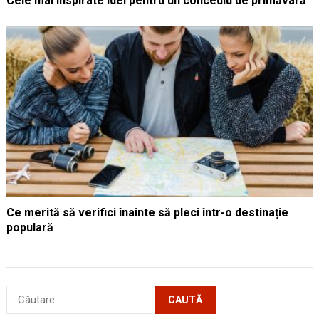
Cele mai inspirate idei pentru un concediu de primăvară
Ce merită să verifici înainte să pleci într-o destinație
populară
Caută
după: