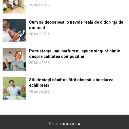
29 iulie 2026
Cum să deosebești o nevoie reală de o dorință de
moment
28 iulie 2026
Persistența unui parfum nu spune singură nimic
despre calitatea compoziției
20 iulie 2026
Stil de viață sănătos fără obsesii: abordarea
echilibrată
19 iulie 2026
© 2025
HEAD-IDEA