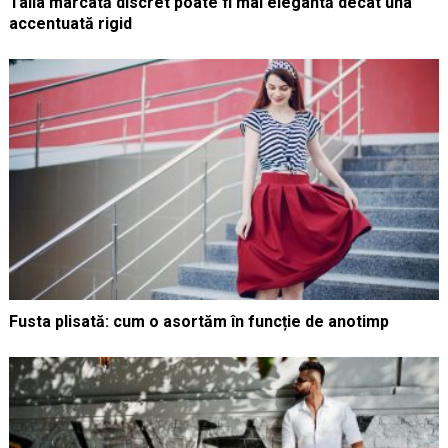
Talia marcată discret poate fi mai elegantă decât una
accentuată rigid
Fusta plisată: cum o asortăm în funcție de anotimp