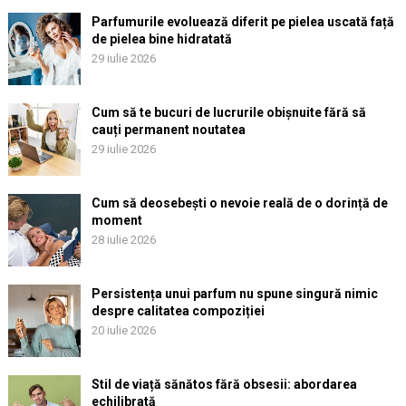
Parfumurile evoluează diferit pe pielea uscată față
de pielea bine hidratată
29 iulie 2026
Cum să te bucuri de lucrurile obișnuite fără să
cauți permanent noutatea
29 iulie 2026
Cum să deosebești o nevoie reală de o dorință de
moment
28 iulie 2026
Persistența unui parfum nu spune singură nimic
despre calitatea compoziției
20 iulie 2026
Stil de viață sănătos fără obsesii: abordarea
echilibrată