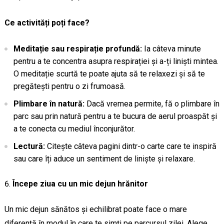
Ce activități poți face?
Meditație sau respirație profundă:
Ia câteva minute
pentru a te concentra asupra respirației și a-ți liniști mintea.
O meditație scurtă te poate ajuta să te relaxezi și să te
pregătești pentru o zi frumoasă.
Plimbare în natură:
Dacă vremea permite, fă o plimbare în
parc sau prin natură pentru a te bucura de aerul proaspăt și
a te conecta cu mediul înconjurător.
Lectură:
Citește câteva pagini dintr-o carte care te inspiră
sau care îți aduce un sentiment de liniște și relaxare.
Începe ziua cu un mic dejun hrănitor
Un mic dejun sănătos și echilibrat poate face o mare
diferență în modul în care te simți pe parcursul zilei. Alege