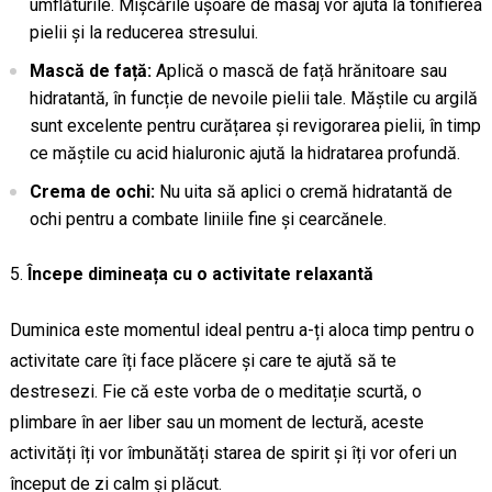
umflăturile. Mișcările ușoare de masaj vor ajuta la tonifierea
pielii și la reducerea stresului.
Mască de față:
Aplică o mască de față hrănitoare sau
hidratantă, în funcție de nevoile pielii tale. Măștile cu argilă
sunt excelente pentru curățarea și revigorarea pielii, în timp
ce măștile cu acid hialuronic ajută la hidratarea profundă.
Crema de ochi:
Nu uita să aplici o cremă hidratantă de
ochi pentru a combate liniile fine și cearcănele.
Începe dimineața cu o activitate relaxantă
Duminica este momentul ideal pentru a-ți aloca timp pentru o
activitate care îți face plăcere și care te ajută să te
destresezi. Fie că este vorba de o meditație scurtă, o
plimbare în aer liber sau un moment de lectură, aceste
activități îți vor îmbunătăți starea de spirit și îți vor oferi un
început de zi calm și plăcut.