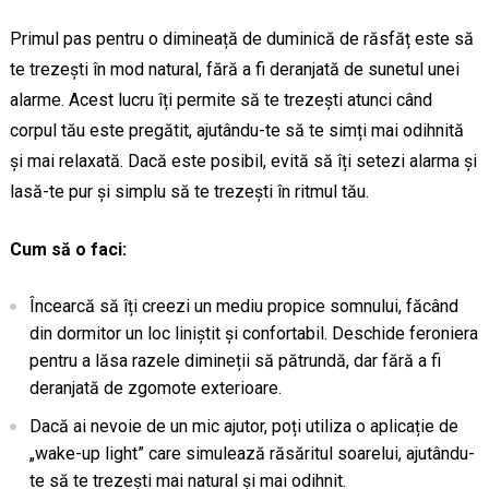
Primul pas pentru o dimineață de duminică de răsfăț este să
te trezești în mod natural, fără a fi deranjată de sunetul unei
alarme. Acest lucru îți permite să te trezești atunci când
corpul tău este pregătit, ajutându-te să te simți mai odihnită
și mai relaxată. Dacă este posibil, evită să îți setezi alarma și
lasă-te pur și simplu să te trezești în ritmul tău.
Cum să o faci:
Încearcă să îți creezi un mediu propice somnului, făcând
din dormitor un loc liniștit și confortabil. Deschide feroniera
pentru a lăsa razele dimineții să pătrundă, dar fără a fi
deranjată de zgomote exterioare.
Dacă ai nevoie de un mic ajutor, poți utiliza o aplicație de
„wake-up light” care simulează răsăritul soarelui, ajutându-
te să te trezești mai natural și mai odihnit.