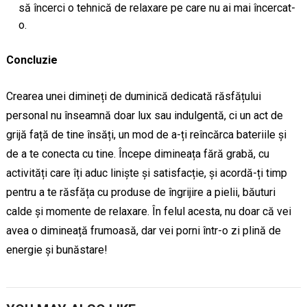
să încerci o tehnică de relaxare pe care nu ai mai încercat-
o.
Concluzie
Crearea unei dimineți de duminică dedicată răsfățului
personal nu înseamnă doar lux sau indulgentă, ci un act de
grijă față de tine însăți, un mod de a-ți reîncărca bateriile și
de a te conecta cu tine. Începe dimineața fără grabă, cu
activități care îți aduc liniște și satisfacție, și acordă-ți timp
pentru a te răsfăța cu produse de îngrijire a pielii, băuturi
calde și momente de relaxare. În felul acesta, nu doar că vei
avea o dimineață frumoasă, dar vei porni într-o zi plină de
energie și bunăstare!