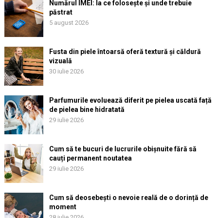
Numărul IMEI: la ce folosește și unde trebuie
păstrat
5 august 2026
Fusta din piele întoarsă oferă textură și căldură
vizuală
30 iulie 2026
Parfumurile evoluează diferit pe pielea uscată față
de pielea bine hidratată
29 iulie 2026
Cum să te bucuri de lucrurile obișnuite fără să
cauți permanent noutatea
29 iulie 2026
Cum să deosebești o nevoie reală de o dorință de
moment
28 iulie 2026