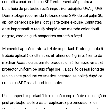
corectă a unui produs cu SPF este esențială pentru a
beneficia de protecție reală împotriva radiațiilor UVA și UVB.
Dermatologii recomandă folosirea unui SPF de cel puțin 30,
aplicat generos pe față, gât și alte zone expuse. Cantitatea
este importantă: o regulă simplă este metoda celor două
degete, care asigură acoperirea corectă a feței.
Momentul aplicării este la fel de important. Protecția solară
trebuie aplicată ca ultim pas al rutinei de îngrijire, înainte de
machiaj. Acest lucru permite produsului să formeze un strat
protector uniform pe suprafața pielii. Dacă folosești fond de
ten sau alte produse cosmetice, acestea se aplică după ce
crema cu SPF s-a absorbit complet.
Un alt aspect important într-o rutină completă de dimineață în
jurul protecției solare este reaplicarea pe parcursul zilei.