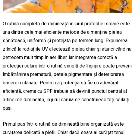
O rutină completă de dimineață în jurul protecției solare este
una dintre cele mai eficiente metode de a menține pielea
sănătoasă, uniformă și protejată pe termen lung. Expunerea
zilnică la radiațiile UV afectează pielea chiar și atunci când nu
petrecem mult timp în aer liber, iar integrarea corectă a
protecției solare într-o rutină simplă de îngrijire poate preveni
îmbătrânirea prematură, petele pigmentare și deteriorarea
barierei cutanate. Pentru ca protecția să fie cu adevărat
eficientă, crema cu SPF trebuie să devină punctul central al
rutinei de dimineață, în jurul căruia se construiesc toți ceilalți
pași.
Primul pas într-o rutină de dimineață bine organizată este
curățarea delicată a pielii. Chiar dacă seara ai curățat tenul