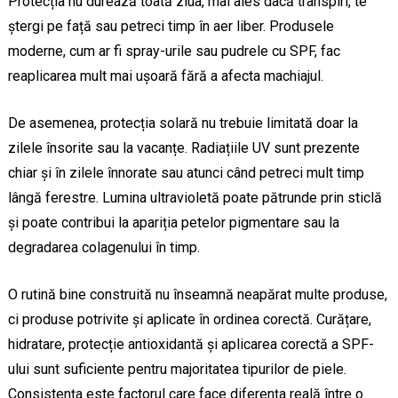
Protecția nu durează toată ziua, mai ales dacă transpiri, te
ștergi pe față sau petreci timp în aer liber. Produsele
moderne, cum ar fi spray-urile sau pudrele cu SPF, fac
reaplicarea mult mai ușoară fără a afecta machiajul.
De asemenea, protecția solară nu trebuie limitată doar la
zilele însorite sau la vacanțe. Radiațiile UV sunt prezente
chiar și în zilele înnorate sau atunci când petreci mult timp
lângă ferestre. Lumina ultravioletă poate pătrunde prin sticlă
și poate contribui la apariția petelor pigmentare sau la
degradarea colagenului în timp.
O rutină bine construită nu înseamnă neapărat multe produse,
ci produse potrivite și aplicate în ordinea corectă. Curățare,
hidratare, protecție antioxidantă și aplicarea corectă a SPF-
ului sunt suficiente pentru majoritatea tipurilor de piele.
Consistența este factorul care face diferența reală între o