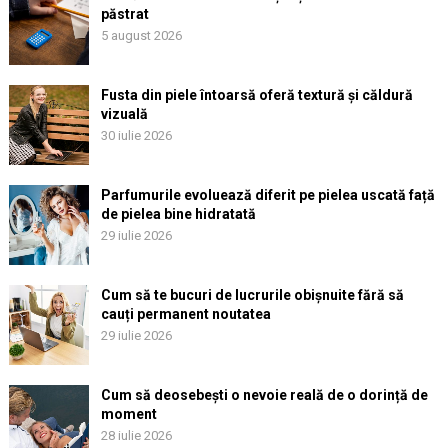
păstrat
5 august 2026
Fusta din piele întoarsă oferă textură și căldură
vizuală
30 iulie 2026
Parfumurile evoluează diferit pe pielea uscată față
de pielea bine hidratată
29 iulie 2026
Cum să te bucuri de lucrurile obișnuite fără să
cauți permanent noutatea
29 iulie 2026
Cum să deosebești o nevoie reală de o dorință de
moment
28 iulie 2026