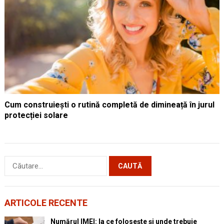
Cum construiești o rutină completă de dimineață în jurul
protecției solare
Caută
după:
ARTICOLE RECENTE
Numărul IMEI: la ce folosește și unde trebuie