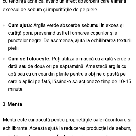
cu tendință acneică, având un efect absorbant care elimină
excesul de sebum și impuritățile de pe piele.
Cum ajută:
Argila verde absoarbe sebumul în exces și
curăță porii, prevenind astfel formarea coșurilor și a
punctelor negre. De asemenea, ajută la echilibrarea texturii
pielii.
Cum se folosește:
Poți utiliza o mască cu argilă verde o
dată sau de două ori pe săptămână. Amestecă argila cu
apă sau cu un ceai din plante pentru a obține o pastă pe
care o aplici pe față, lăsând-o să acționeze timp de 10-15
minute.
Menta
Menta este cunoscută pentru proprietățile sale răcoritoare și
echilibrante. Aceasta ajută la reducerea producției de sebum,