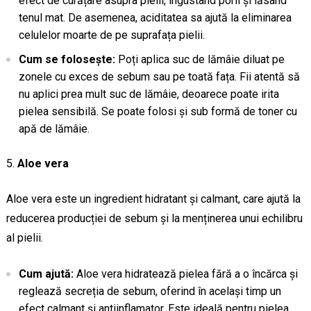
efect de curățare asupra pielii, îngustând porii și lăsând
tenul mat. De asemenea, aciditatea sa ajută la eliminarea
celulelor moarte de pe suprafața pielii.
Cum se folosește:
Poți aplica suc de lămâie diluat pe
zonele cu exces de sebum sau pe toată fața. Fii atentă să
nu aplici prea mult suc de lămâie, deoarece poate irita
pielea sensibilă. Se poate folosi și sub formă de toner cu
apă de lămâie.
Aloe vera
Aloe vera este un ingredient hidratant și calmant, care ajută la
reducerea producției de sebum și la menținerea unui echilibru
al pielii.
Cum ajută:
Aloe vera hidratează pielea fără a o încărca și
reglează secreția de sebum, oferind în același timp un
efect calmant și antiinflamator. Este ideală pentru pielea