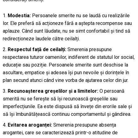
Modestia:
Persoanele smerite nu se laudă cu realizările
lor. Ele preferă să acționeze fără a aștepta recompense sau
aplauze. Când sunt lăudate, nu se simt confortabil și tind să
redirecționeze laudele către ceilalți.
Respectul față de ceilalți:
Smerenia presupune
respectarea tuturor oamenilor, indiferent de statutul lor social,
educație sau poziție. Persoanele smerite sunt deschise la
ascultare, empatice și adesea își pun nevoile și dorințele în
plan secund atunci când vine vorba de ajutarea celor din jur.
Recunoașterea greșelilor și a limitelor:
O persoană
smerită nu se ferește să își recunoască greșelile sau
imperfecțiunile. Ea este dispusă să învețe din erorile sale și
să își îmbunătățească continuu comportamentul și gândirea.
Evitarea aroganței:
Smerenia presupune absența
arogantei, care se caracterizează printr-o atitudine de