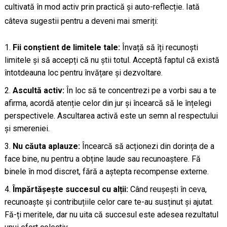
cultivată în mod activ prin practică și auto-reflecție. Iată
câteva sugestii pentru a deveni mai smeriți:
Fii conștient de limitele tale:
Învață să îți recunoști
limitele și să accepți că nu știi totul. Acceptă faptul că există
întotdeauna loc pentru învățare și dezvoltare.
Ascultă activ:
În loc să te concentrezi pe a vorbi sau a te
afirma, acordă atenție celor din jur și încearcă să le înțelegi
perspectivele. Ascultarea activă este un semn al respectului
și smereniei.
Nu căuta aplauze:
Încearcă să acționezi din dorința de a
face bine, nu pentru a obține laude sau recunoaștere. Fă
binele în mod discret, fără a aștepta recompense externe.
Împărtășește succesul cu alții:
Când reușești în ceva,
recunoaște și contribuțiile celor care te-au susținut și ajutat.
Fă-ți meritele, dar nu uita că succesul este adesea rezultatul