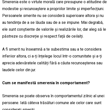
Smerenia este o virtute morală care presupune o atitudine de
modestie și recunoaștere a propriilor limite și imperfecțiuni.
Persoanele smerite nu se consideră superioare altora și nu
au tendința de a se lăuda sau de a se impune. Mai degrabă,
ele sunt conștiente de valorile și realizările lor, dar aleg să le
păstreze cu discreție și respect față de ceilalți.
A fi smerit nu înseamnă a te subestima sau a te considera
inferiior altora, ci a-ți înțelege locul într-o comunitate și a-ți
aprecia adevăratele calități fără a căuta recunoașterea sau
laudele celor din jur.
Cum se manifestă smerenia în comportament?
Smerenia se poate observa în comportamentul zilnic al unei
persoane. Iată câteva trăsături comune ale celor care sunt
considerați smeriți: