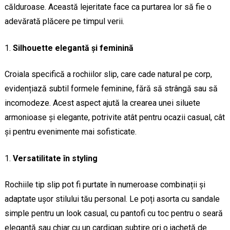
călduroase. Această lejeritate face ca purtarea lor să fie o
adevărată plăcere pe timpul verii.
Silhouette elegantă și feminină
Croiala specifică a rochiilor slip, care cade natural pe corp,
evidențiază subtil formele feminine, fără să strângă sau să
incomodeze. Acest aspect ajută la crearea unei siluete
armonioase și elegante, potrivite atât pentru ocazii casual, cât
și pentru evenimente mai sofisticate.
Versatilitate în styling
Rochiile tip slip pot fi purtate în numeroase combinații și
adaptate ușor stilului tău personal. Le poți asorta cu sandale
simple pentru un look casual, cu pantofi cu toc pentru o seară
elegantă sau chiar cu un cardigan subțire ori o jachetă de