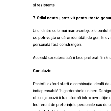
și rezistente.
Stilul neutru, potrivit pentru toate genur
Unul dintre cele mai mari avantaje ale pantofil
se potrivește oricărei identități de gen. Ei e
personală fără constrângeri.
Această caracteristică îi face preferați în rân
Concluzie
Pantofii oxford oferă o combinație ideală de el
indispensabilă în garderobele unisex. Designul 
stiluri și ocazii îi transformă într-o investiți
Indiferent de preferințele personale sau de co