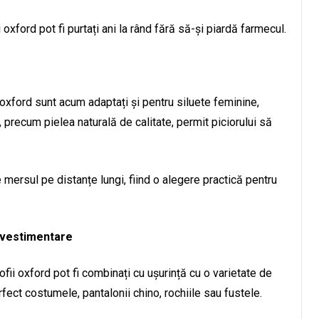
ford pot fi purtați ani la rând fără să-și piardă farmecul.
ii oxford sunt acum adaptați și pentru siluete feminine,
, precum pielea naturală de calitate, permit piciorului să
 mersul pe distanțe lungi, fiind o alegere practică pentru
 vestimentare
ofii oxford pot fi combinați cu ușurință cu o varietate de
ct costumele, pantalonii chino, rochiile sau fustele.