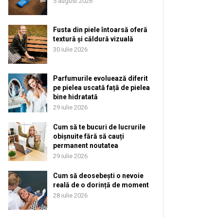
5 august 2026
Fusta din piele întoarsă oferă
textură și căldură vizuală
30 iulie 2026
Parfumurile evoluează diferit
pe pielea uscată față de pielea
bine hidratată
29 iulie 2026
Cum să te bucuri de lucrurile
obișnuite fără să cauți
permanent noutatea
29 iulie 2026
Cum să deosebești o nevoie
reală de o dorință de moment
28 iulie 2026