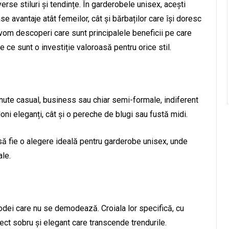
erse stiluri și tendințe. În garderobele unisex, acești
e avantaje atât femeilor, cât și bărbaților care își doresc
col vom descoperi care sunt principalele beneficii pe care
 ce sunt o investiție valoroasă pentru orice stil.
ținute casual, business sau chiar semi-formale, indiferent
oni eleganți, cât și o pereche de blugi sau fustă midi.
 să fie o alegere ideală pentru garderobe unisex, unde
ale.
odei care nu se demodează. Croiala lor specifică, cu
spect sobru și elegant care transcende trendurile.