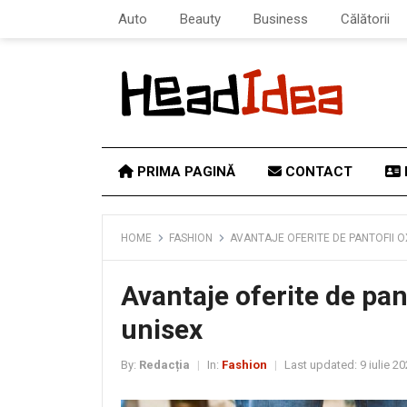
Auto
Beauty
Business
Călătorii
PRIMA PAGINĂ
CONTACT
HOME
FASHION
AVANTAJE OFERITE DE PANTOFII 
Avantaje oferite de pan
unisex
By:
Redacția
In:
Fashion
Last updated:
9 iulie 2
|
|