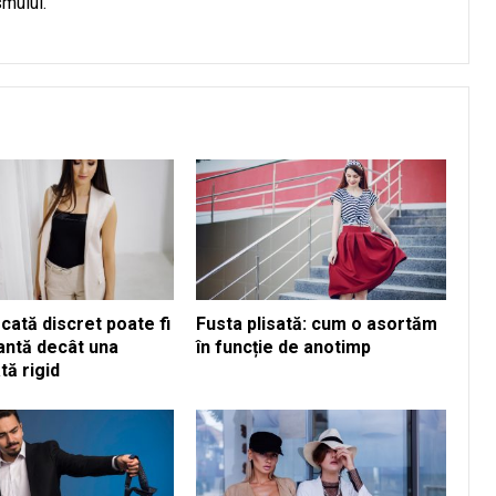
smului.
cată discret poate fi
Fusta plisată: cum o asortăm
antă decât una
în funcție de anotimp
tă rigid