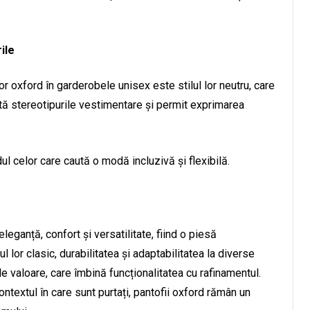
ile
or oxford în garderobele unisex este stilul lor neutru, care
vită stereotipurile vestimentare și permit exprimarea
dul celor care caută o modă incluzivă și flexibilă.
eganță, confort și versatilitate, fiind o piesă
lor clasic, durabilitatea și adaptabilitatea la diverse
e de valoare, care îmbină funcționalitatea cu rafinamentul.
ntextul în care sunt purtați, pantofii oxford rămân un