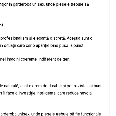
major în garderoba unisex, unde piesele trebuie să
nt
 profesionalism și eleganță discretă. Aceștia sunt o
n situații care cer o apariție bine pusă la punct.
unei imagini coerente, indiferent de gen.
ele naturală, sunt extrem de durabili și pot rezista ani buni
 îi face o investiție inteligentă, care reduce nevoia
garderoba unisex, unde piesele trebuie să fie funcționale