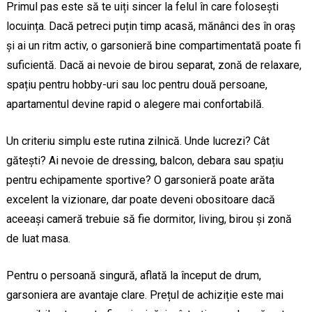
Primul pas este să te uiți sincer la felul în care folosești
locuința. Dacă petreci puțin timp acasă, mănânci des în oraș
și ai un ritm activ, o garsonieră bine compartimentată poate fi
suficientă. Dacă ai nevoie de birou separat, zonă de relaxare,
spațiu pentru hobby-uri sau loc pentru două persoane,
apartamentul devine rapid o alegere mai confortabilă.
Un criteriu simplu este rutina zilnică. Unde lucrezi? Cât
gătești? Ai nevoie de dressing, balcon, debara sau spațiu
pentru echipamente sportive? O garsonieră poate arăta
excelent la vizionare, dar poate deveni obositoare dacă
aceeași cameră trebuie să fie dormitor, living, birou și zonă
de luat masa.
Pentru o persoană singură, aflată la început de drum,
garsoniera are avantaje clare. Prețul de achiziție este mai