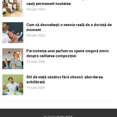
cauți permanent noutatea
29 iulie 2026
Cum să deosebești o nevoie reală de o dorință de
moment
28 iulie 2026
Persistența unui parfum nu spune singură nimic
despre calitatea compoziției
20 iulie 2026
Stil de viață sănătos fără obsesii: abordarea
echilibrată
19 iulie 2026