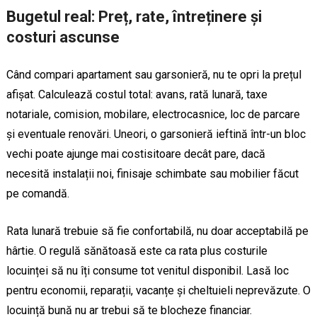
Bugetul real: Preț, rate, întreținere și
costuri ascunse
Când compari apartament sau garsonieră, nu te opri la prețul
afișat. Calculează costul total: avans, rată lunară, taxe
notariale, comision, mobilare, electrocasnice, loc de parcare
și eventuale renovări. Uneori, o garsonieră ieftină într-un bloc
vechi poate ajunge mai costisitoare decât pare, dacă
necesită instalații noi, finisaje schimbate sau mobilier făcut
pe comandă.
Rata lunară trebuie să fie confortabilă, nu doar acceptabilă pe
hârtie. O regulă sănătoasă este ca rata plus costurile
locuinței să nu îți consume tot venitul disponibil. Lasă loc
pentru economii, reparații, vacanțe și cheltuieli neprevăzute. O
locuință bună nu ar trebui să te blocheze financiar.