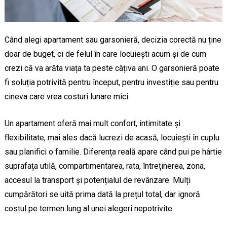
Când alegi apartament sau garsonieră, decizia corectă nu ține
doar de buget, ci de felul în care locuiești acum și de cum
crezi că va arăta viața ta peste câțiva ani. O garsonieră poate
fi soluția potrivită pentru început, pentru investiție sau pentru
cineva care vrea costuri lunare mici.
Un apartament oferă mai mult confort, intimitate și
flexibilitate, mai ales dacă lucrezi de acasă, locuiești în cuplu
sau planifici o familie. Diferența reală apare când pui pe hârtie
suprafața utilă, compartimentarea, rata, întreținerea, zona,
accesul la transport și potențialul de revânzare. Mulți
cumpărători se uită prima dată la prețul total, dar ignoră
costul pe termen lung al unei alegeri nepotrivite.