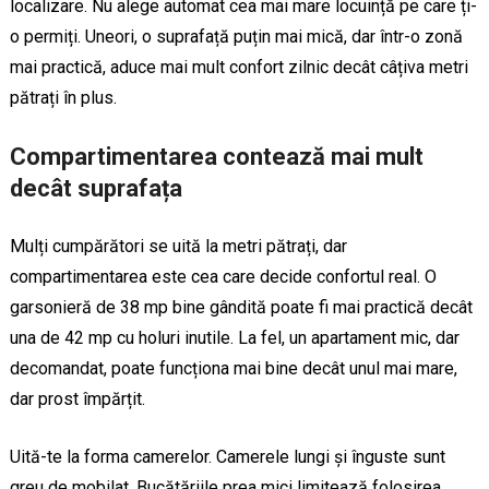
localizare. Nu alege automat cea mai mare locuință pe care ți-
o permiți. Uneori, o suprafață puțin mai mică, dar într-o zonă
mai practică, aduce mai mult confort zilnic decât câțiva metri
pătrați în plus.
Compartimentarea contează mai mult
decât suprafața
Mulți cumpărători se uită la metri pătrați, dar
compartimentarea este cea care decide confortul real. O
garsonieră de 38 mp bine gândită poate fi mai practică decât
una de 42 mp cu holuri inutile. La fel, un apartament mic, dar
decomandat, poate funcționa mai bine decât unul mai mare,
dar prost împărțit.
Uită-te la forma camerelor. Camerele lungi și înguste sunt
greu de mobilat. Bucătăriile prea mici limitează folosirea