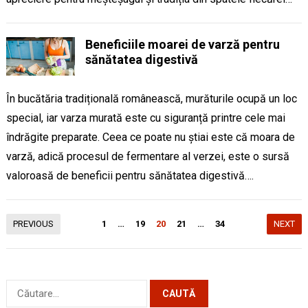
Beneficiile moarei de varză pentru
sănătatea digestivă
În bucătăria tradițională românească, murăturile ocupă un loc
special, iar varza murată este cu siguranță printre cele mai
îndrăgite preparate. Ceea ce poate nu știai este că moara de
varză, adică procesul de fermentare al verzei, este o sursă
valoroasă de beneficii pentru sănătatea digestivă….
Paginație
PREVIOUS
1
…
19
20
21
…
34
NEXT
articole
Caută
după: