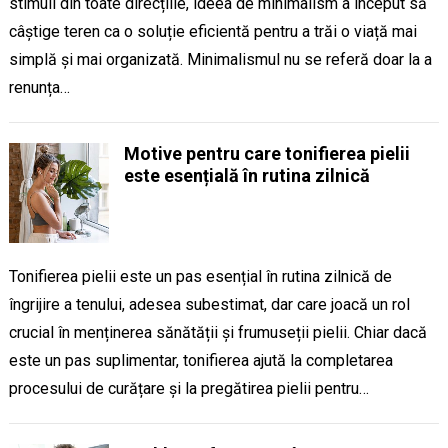
stimuli din toate direcțiile, ideea de minimalism a început să
câștige teren ca o soluție eficientă pentru a trăi o viață mai
simplă și mai organizată. Minimalismul nu se referă doar la a
renunța…
Motive pentru care tonifierea pielii
este esențială în rutina zilnică
Tonifierea pielii este un pas esențial în rutina zilnică de
îngrijire a tenului, adesea subestimat, dar care joacă un rol
crucial în menținerea sănătății și frumuseții pielii. Chiar dacă
este un pas suplimentar, tonifierea ajută la completarea
procesului de curățare și la pregătirea pielii pentru…