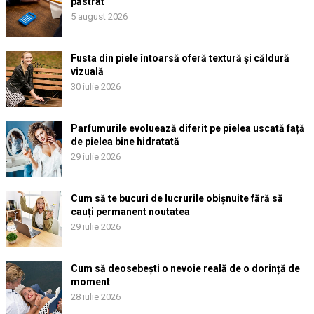
păstrat
5 august 2026
Fusta din piele întoarsă oferă textură și căldură
vizuală
30 iulie 2026
Parfumurile evoluează diferit pe pielea uscată față
de pielea bine hidratată
29 iulie 2026
Cum să te bucuri de lucrurile obișnuite fără să
cauți permanent noutatea
29 iulie 2026
Cum să deosebești o nevoie reală de o dorință de
moment
28 iulie 2026