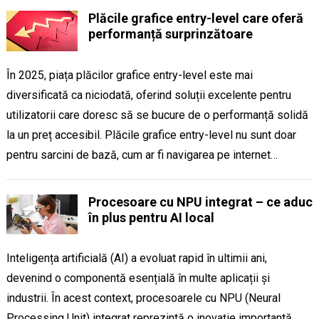
Plăcile grafice entry-level care oferă
performanță surprinzătoare
În 2025, piața plăcilor grafice entry-level este mai
diversificată ca niciodată, oferind soluții excelente pentru
utilizatorii care doresc să se bucure de o performanță solidă
la un preț accesibil. Plăcile grafice entry-level nu sunt doar
pentru sarcini de bază, cum ar fi navigarea pe internet…
Procesoare cu NPU integrat – ce aduc
în plus pentru AI local
Inteligența artificială (AI) a evoluat rapid în ultimii ani,
devenind o componentă esențială în multe aplicații și
industrii. În acest context, procesoarele cu NPU (Neural
Processing Unit) integrat reprezintă o inovație importantă,