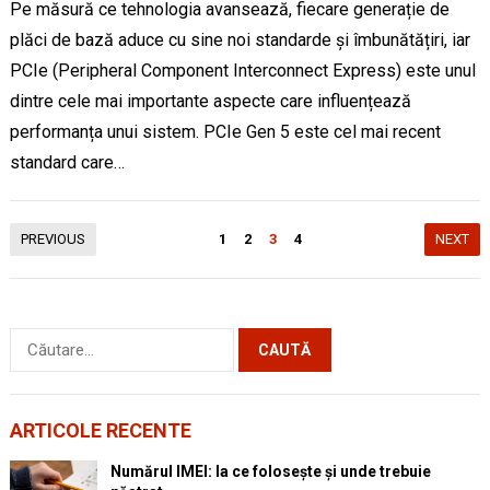
Pe măsură ce tehnologia avansează, fiecare generație de
plăci de bază aduce cu sine noi standarde și îmbunătățiri, iar
PCIe (Peripheral Component Interconnect Express) este unul
dintre cele mai importante aspecte care influențează
performanța unui sistem. PCIe Gen 5 este cel mai recent
standard care…
Paginație
PREVIOUS
1
2
3
4
NEXT
articole
Caută
după:
ARTICOLE RECENTE
Numărul IMEI: la ce folosește și unde trebuie