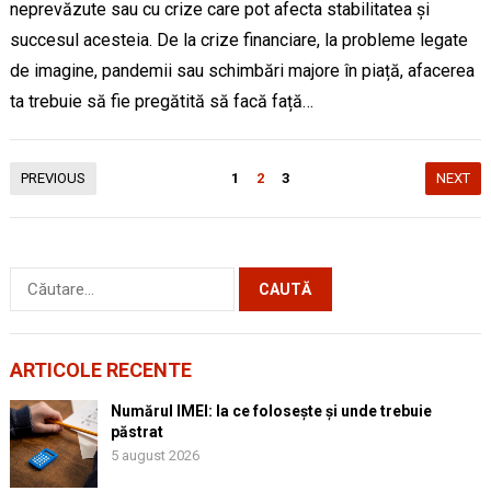
neprevăzute sau cu crize care pot afecta stabilitatea și
succesul acesteia. De la crize financiare, la probleme legate
de imagine, pandemii sau schimbări majore în piață, afacerea
ta trebuie să fie pregătită să facă față…
Paginație
PREVIOUS
1
2
3
NEXT
articole
Caută
după:
ARTICOLE RECENTE
Numărul IMEI: la ce folosește și unde trebuie
păstrat
5 august 2026