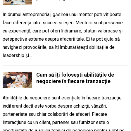
În drumul antreprenorial, găsirea unui mentor potrivit poate
face diferența între succes și eșec. Mentorii sunt persoane
cu experiență, care pot oferi îndrumare, sfaturi valoroase și
perspective externe asupra afacerii tale. Ei te pot ajuta să
navighezi provocările, să îți îmbunătățești abilitățile de
leadership și…
Cum să îți folosești abilitățile de
negociere în fiecare tranzacție
Abilitățile de negociere sunt esențiale în fiecare tranzacție,
indiferent dacă este vorba despre achiziții, vânzări,
parteneriate sau chiar colaborări de afaceri. Fiecare
interacțiune cu un client, partener sau furnizor este o
oportunitate de a aplica tehnici de negociere pentru a obține